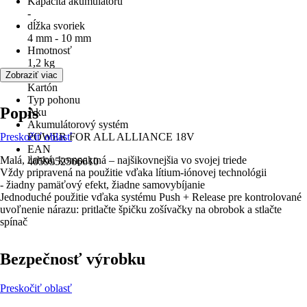
Kapacita akumulátoru
-
dĺžka svoriek
4 mm - 10 mm
Hmotnosť
1,2 kg
Balenie
Zobraziť viac
Kartón
Typ pohonu
Popis
Aku
Akumulátorový systém
Preskočiť oblasť
POWER FOR ALL ALLIANCE 18V
EAN
Malá, ľahká, kompaktná – najšikovnejšia vo svojej triede
4059952566610
Vždy pripravená na použitie vďaka lítium-iónovej technológii
- žiadny pamäťový efekt, žiadne samovybíjanie
Jednoduché použitie vďaka systému Push + Release pre kontrolované
uvoľnenie nárazu: pritlačte špičku zošívačky na obrobok a stlačte
spínač
Bezpečnosť výrobku
Preskočiť oblasť