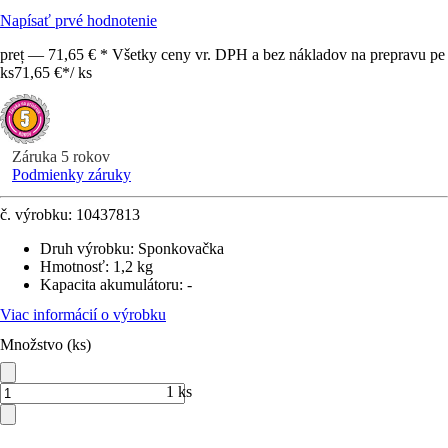
Napísať prvé hodnotenie
preț — 71,65 € * Všetky ceny vr. DPH a bez nákladov na prepravu pe
ks
71,65 €
*
/
ks
Záruka 5 rokov
Podmienky záruky
č. výrobku:
10437813
Druh výrobku
:
Sponkovačka
Hmotnosť
:
1,2 kg
Kapacita akumulátoru
:
-
Viac informácií o výrobku
Množstvo (ks)
1 ks