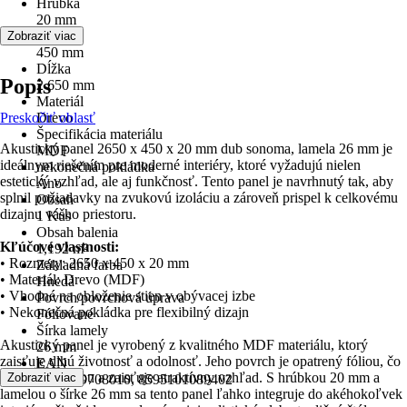
Hrúbka
20 mm
Šírka
Zobraziť viac
450 mm
Dĺžka
Popis
2 650 mm
Materiál
Preskočiť oblasť
Drevo
Špecifikácia materiálu
Akustický panel 2650 x 450 x 20 mm dub sonoma, lamela 26 mm je
MDF
ideálnym riešením pre moderné interiéry, ktoré vyžadujú nielen
nekonečná pokládka
estetický vzhľad, ale aj funkčnosť. Tento panel je navrhnutý tak, aby
Áno
splnil požiadavky na zvukovú izoláciu a zároveň prispel k celkovému
Obsah
dizajnu vášho priestoru.
1 Kus
Obsah balenia
Kľúčové vlastnosti:
1,192 m²
• Rozmery: 2650 x 450 x 20 mm
Základná farba
• Materiál: Drevo (MDF)
Hnedá
• Vhodné na obloženie stien v obývacej izbe
Povrch/povrchová úprava
• Nekonečná pokládka pre flexibilný dizajn
Fóliované
Šírka lamely
Akustický panel je vyrobený z kvalitného MDF materiálu, ktorý
26 mm
zaisťuje dlhú životnosť a odolnosť. Jeho povrch je opatrený fóliou, čo
EAN
uľahčuje údržbu a zaisťuje atraktívny vzhľad. S hrúbkou 20 mm a
Zobraziť viac
2007009708010, 8595101089402
lamelou o šírke 26 mm sa tento panel ľahko integruje do akéhokoľvek