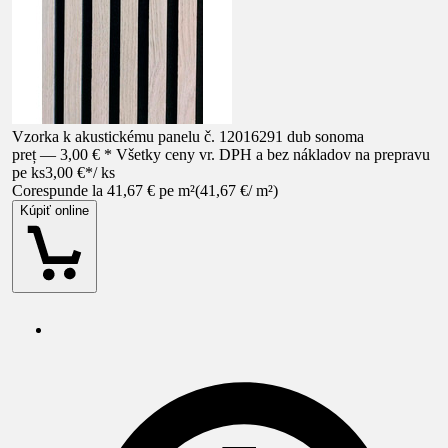
Vzorka k akustickému panelu č. 12016291 dub sonoma
preț — 3,00 € * Všetky ceny vr. DPH a bez nákladov na prepravu
pe ks
3,00 €
*
/
ks
Corespunde la 41,67 € pe m²
(
41,67 €
/
m²
)
Kúpiť online