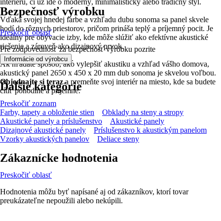
interiéru, či už ide o moderný, minimalistický alebo tradičný štýl.
Bezpečnosť výrobku
Vďaka svojej hnedej farbe a vzhľadu dubu sonoma sa panel skvele
hodí do rôznych priestorov, pričom prináša teplý a príjemný pocit. Je
Preskočiť oblasť
ideálny pre obývacie izby, kde môže slúžiť ako efektívne akustické
riešenie a zároveň ako dizajnový prvok.
Pre zodpovednosť za bezpečnosť výrobku pozrite
.
Informácie od výrobcu
Ak hľadáte spôsob, ako vylepšiť akustiku a vzhľad vášho domova,
akustický panel 2650 x 450 x 20 mm dub sonoma je skvelou voľbou.
Objednajte si teraz
a premeňte svoj interiér na miesto, kde sa budete
Ďalšie kategórie
cítiť pohodlne a príjemne.
Preskočiť zoznam
Farby, tapety a obloženie stien
Obklady na steny a stropy
Akustické panely a príslušenstvo
Akustické panely
Dizajnové akustické panely
Príslušenstvo k akustickým panelom
Vzorky akustických panelov
Deliace steny
Zákaznícke hodnotenia
Preskočiť oblasť
Hodnotenia môžu byť napísané aj od zákazníkov, ktorí tovar
preukázateľne nepoužili alebo nekúpili.