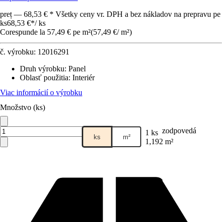
preț — 68,53 € * Všetky ceny vr. DPH a bez nákladov na prepravu pe
ks
68,53 €
*
/
ks
Corespunde la 57,49 € pe m²
(
57,49 €
/
m²
)
č. výrobku:
12016291
Druh výrobku
:
Panel
Oblasť použitia
:
Interiér
Viac informácií o výrobku
Množstvo (ks)
zodpovedá
1 ks
ks
m²
1,192 m²