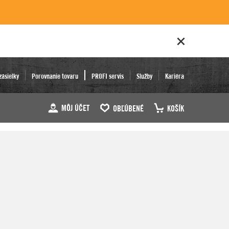
zásielky
Porovnanie tovaru
PROFI servis
Služby
Kariéra
MÔJ ÚČET
OBĽÚBENÉ
KOŠÍK