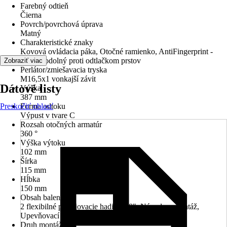
Farebný odtieň
Čierna
Povrch/povrchová úprava
Matný
Charakteristické znaky
Kovová ovládacia páka, Otočné ramienko, AntiFingerprint -
povrch odolný proti odtlačkom prstov
Zobraziť viac
Perlátor/zmiešavacia tryska
M16,5x1 vonkajší závit
Dátové listy
Výška
387 mm
Preskočiť oblasť
Forma odtoku
Výpust v tvare C
Rozsah otočných armatúr
360 °
Výška výtoku
102 mm
Šírka
115 mm
Hĺbka
150 mm
Obsah balenia
2 flexibilné pripojovacie hadice 3/8", Návod na montáž,
Upevňovací materiál
Druh montáže