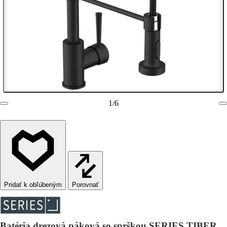
1
/
6
Porovnať
Batéria drezová páková so sprškou SERIES TIBER