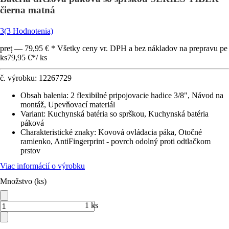
čierna matná
3
(3 Hodnotenia)
preț — 79,95 € * Všetky ceny vr. DPH a bez nákladov na prepravu pe
ks
79,95 €
*
/
ks
č. výrobku:
12267729
Obsah balenia
:
2 flexibilné pripojovacie hadice 3/8", Návod na
montáž, Upevňovací materiál
Variant
:
Kuchynská batéria so sprškou, Kuchynská batéria
páková
Charakteristické znaky
:
Kovová ovládacia páka, Otočné
ramienko, AntiFingerprint - povrch odolný proti odtlačkom
prstov
Viac informácií o výrobku
Množstvo (ks)
1 ks