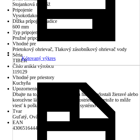
Stojanková montáž
Pripojenie
Vysokotlakové - tlakové
Dĺžka prípojnej hadice
600 mm
Typ pripojenia
Pružné pripojovacie hadice 3/8 "
Vhodné pre
Prietokový ohrievač, Tlakový zásobníkový ohrievač vody
Séria
Kótovaný výkres
TIBER
Číslo artikla výrobcu
119129
Vhodné pre priestory
Kuchyňa
Upozornenie
Dbajte na to, aby sa do prípojných hadíc nedostali žieravé alebo
korozívne látky, ako sú čistiace prostriedky, pretože to môže
viesť k poškodeniu vodovodných systémov
Tvar
Guľatý, Oválny
EAN
4306516444106