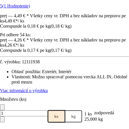
5
(1 Hodnotenie)
preț — 4,49 € * Všetky ceny vr. DPH a bez nákladov na prepravu pe
ks
4,49 €
*
/
ks
Corespunde la 0,18 € pe kg
(
0,18 €
/
kg
)
Pri odbere 54 ks:
preț — 4,26 € * Všetky ceny vr. DPH a bez nákladov na prepravu pe
ks
4,26 €
*
/
ks
Corespunde la 0,17 € pe kg
(
0,17 €
/
kg
)
č. výrobku:
12111938
Oblasť použitia
:
Exteriér, Interiér
Vlastnosti
:
Možno spracovať pomocou vrecka ALL IN, Odolné
proti mrazu
Viac informácií o výrobku
Množstvo (ks)
zodpovedá
1 ks
ks
kg
25,000 kg