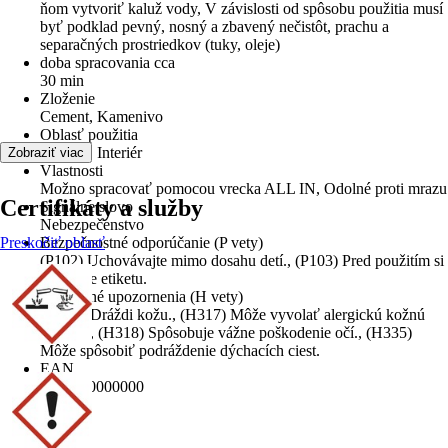
ňom vytvoriť kaluž vody, V závislosti od spôsobu použitia musí
byť podklad pevný, nosný a zbavený nečistôt, prachu a
separačných prostriedkov (tuky, oleje)
doba spracovania cca
30 min
Zloženie
Cement, Kamenivo
Oblasť použitia
Exteriér, Interiér
Zobraziť viac
Vlastnosti
Možno spracovať pomocou vrecka ALL IN, Odolné proti mrazu
Certifikáty a služby
Signálne slovo
Nebezpečenstvo
Preskočiť oblasť
Bezpečnostné odporúčanie (P vety)
(P102) Uchovávajte mimo dosahu detí., (P103) Pred použitím si
prečítajte etiketu.
Výstražné upozornenia (H vety)
(H315) Dráždi kožu., (H317) Môže vyvolať alergickú kožnú
reakciu., (H318) Spôsobuje vážne poškodenie očí., (H335)
Môže spôsobiť podráždenie dýchacích ciest.
EAN
8581570000000