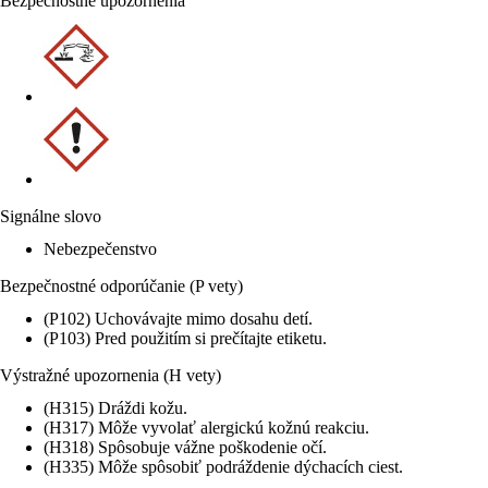
Bezpečnostné upozornenia
Signálne slovo
Nebezpečenstvo
Bezpečnostné odporúčanie (P vety)
(P102) Uchovávajte mimo dosahu detí.
(P103) Pred použitím si prečítajte etiketu.
Výstražné upozornenia (H vety)
(H315) Dráždi kožu.
(H317) Môže vyvolať alergickú kožnú reakciu.
(H318) Spôsobuje vážne poškodenie očí.
(H335) Môže spôsobiť podráždenie dýchacích ciest.