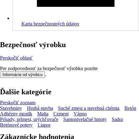
Karta bezpečnostných údajov
Bezpečnosť výrobku
Preskočiť oblasť
Pre zodpovednosť za bezpečnosť výrobku pozrite
.
Informácie od výrobcu
Ďalšie kategórie
Preskočiť zoznam
Stavebniny
Hrubá stavba
Suché zmesi a stavebná chémia
Betón
Adhézny mostík
Malta
Cement
Vápno
Prísady, prímesi, urýchľovače
Samonivelačné hmoty
Sadra
Betónové potery
Liapor
Zákaznícke hodnotenia