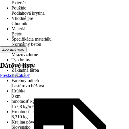
Exteriér
Použitie
Podlahová krytina
Vhodné pre
Chodník
Materiál
Betón
Špecifikácia materiálu
Normálny betón
Vlastnosti
Zobraziť viac
Mrazuvzdorné
Typ hrany
Dátové listy
Bez skosenia
Základná farba
Preskočiť oblasť
Béžová
Farebný odtieň
Lastúrovo béžová
Hrúbka
8 cm
hmotnosť kg/m²
157,8 kg/m²
Hmotnosť na kus
6,310 kg
Krajina pôvodu
Slovensko