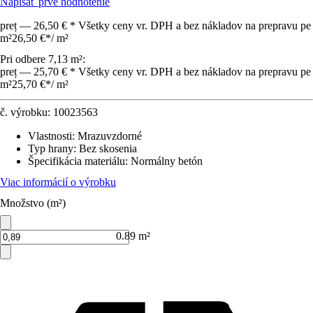
Napísať prvé hodnotenie
preț — 26,50 € * Všetky ceny vr. DPH a bez nákladov na prepravu pe
m²
26,50 €
*
/
m²
Pri odbere 7,13 m²:
preț — 25,70 € * Všetky ceny vr. DPH a bez nákladov na prepravu pe
m²
25,70 €
*
/
m²
č. výrobku:
10023563
Vlastnosti
:
Mrazuvzdorné
Typ hrany
:
Bez skosenia
Špecifikácia materiálu
:
Normálny betón
Viac informácií o výrobku
Množstvo (m²)
0.89 m²