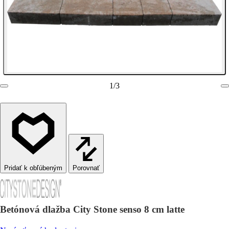
1
/
3
Porovnať
Betónová dlažba City Stone senso 8 cm latte