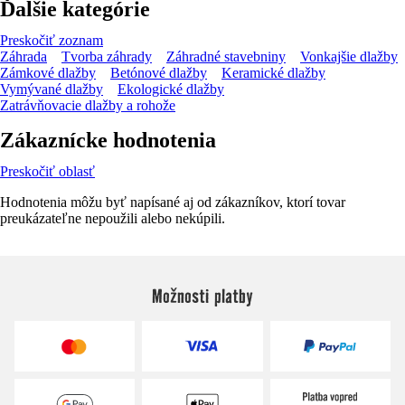
Ďalšie kategórie
Preskočiť zoznam
Záhrada
Tvorba záhrady
Záhradné stavebniny
Vonkajšie dlažby
Zámkové dlažby
Betónové dlažby
Keramické dlažby
Vymývané dlažby
Ekologické dlažby
Zatrávňovacie dlažby a rohože
Zákaznícke hodnotenia
Preskočiť oblasť
Hodnotenia môžu byť napísané aj od zákazníkov, ktorí tovar
preukázateľne nepoužili alebo nekúpili.
Možnosti platby