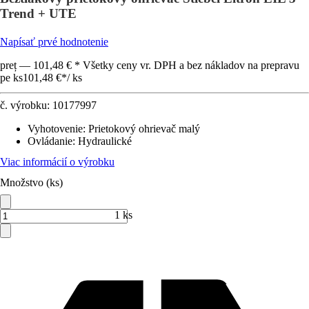
Trend + UTE
Napísať prvé hodnotenie
preț — 101,48 € * Všetky ceny vr. DPH a bez nákladov na prepravu
pe ks
101,48 €
*
/
ks
č. výrobku:
10177997
Vyhotovenie
:
Prietokový ohrievač malý
Ovládanie
:
Hydraulické
Viac informácií o výrobku
Množstvo (ks)
1 ks