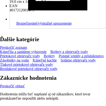
19.0 cm x 14.3 cm x 8.2 cm
EAN
4017212001479
Bezpečnostné/výstražné upozornenie
Ďalšie kategórie
Preskočiť zoznam
Kúpeľňa a sanitárne vybavenie
Bojlery a ohrievače vody
Prietokové ohrievače vody
Bojlery
Poistné ventily a príslušenstvo
Zásobníky na vodu
Kúpeľné kachle
Solárne ohrievače vody
Tlakové prietokové ohrievače vody
Beztlakové prietokové ohrievače vody
Zákaznícke hodnotenia
Preskočiť oblasť
Hodnotenia môžu byť napísané aj od zákazníkov, ktorí tovar
preukázateľne nepoužili alebo nekúpili.