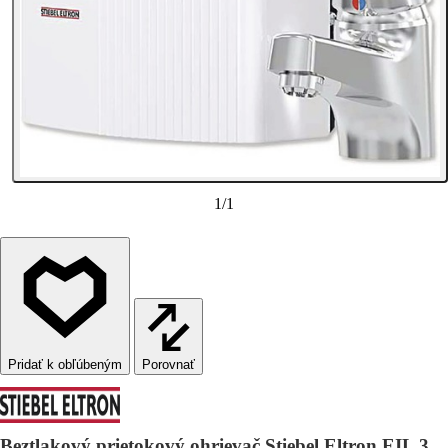
1
/
1
Porovnať
Beztlakový prietokový ohrievač Stiebel Eltron EIL 3