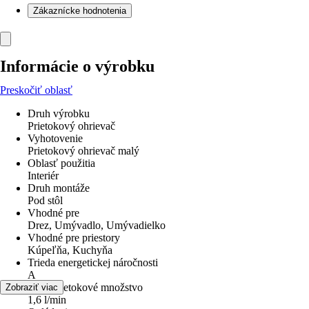
Zákaznícke hodnotenia
Informácie o výrobku
Preskočiť oblasť
Druh výrobku
Prietokový ohrievač
Vyhotovenie
Prietokový ohrievač malý
Oblasť použitia
Interiér
Druh montáže
Pod stôl
Vhodné pre
Drez, Umývadlo, Umývadielko
Vhodné pre priestory
Kúpeľňa, Kuchyňa
Trieda energetickej náročnosti
A
max. prietokové množstvo
Zobraziť viac
1,6 l/min