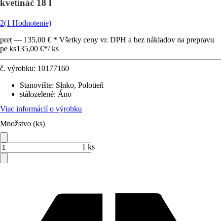
kvetináč 18 l
2
(1 Hodnotenie)
preț — 135,00 € * Všetky ceny vr. DPH a bez nákladov na prepravu
pe ks
135,00 €
*
/
ks
č. výrobku:
10177160
Stanovište
:
Slnko, Polotieň
stálozelené
:
Áno
Viac informácií o výrobku
Množstvo (ks)
1 ks