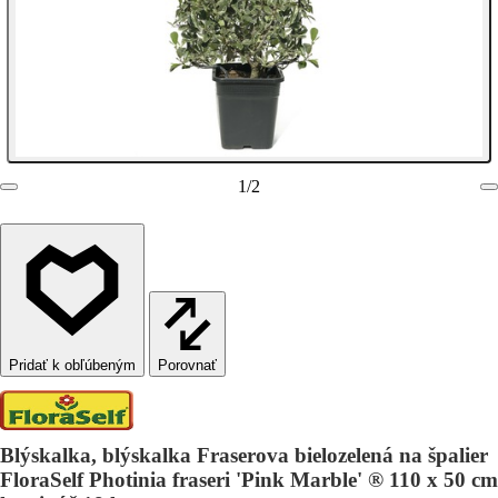
1
/
2
Porovnať
Blýskalka, blýskalka Fraserova bielozelená na špalier
FloraSelf Photinia fraseri 'Pink Marble' ® 110 x 50 cm