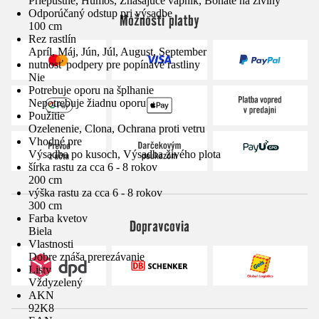
Priepustné, Humos, Znášajúce vápnik, Bohaté na živiny
Odporúčaný odstup pri výsadbe
Možnosti platby
100 cm
Rez rastlín
Apríl, Máj, Jún, Júl, August, September
nutnosť podpery pre popínavé rastliny
Nie
Potrebuje oporu na šplhanie
Nepotrebuje žiadnu oporu
Použitie
Ozelenenie, Clona, Ochrana proti vetru
Vhodné pre
Výsadba po kusoch, Výsadba živého plota
šírka rastu za cca 6 - 8 rokov
200 cm
výška rastu za cca 6 - 8 rokov
300 cm
Farba kvetov
Dopravcovia
Biela
Vlastnosti
Dobre znáša prerezávanie
Listy
Vždyzelený
AKN
92K8