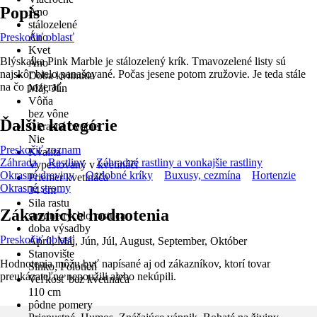
Popis
Áno
stálozelené
Preskočiť oblasť
Áno
Kvet
Blýskalka Pink Marble je stálozelený krík. Tmavozelené listy sú
Áno
najskôr bielo panašované. Počas jesene potom zružovie. Je teda stále
Doba kvitnutia
na čo pozerať.
Máj, Jún
Vôňa
bez vône
Ďalšie kategórie
Okrasné ovocie
Nie
Preskočiť zoznam
Kvalita
Záhrada
Rastliny
Záhradné rastliny a vonkajšie rastliny
Vypestovaný v kvetináči
Okrasné dreviny
Ozdobné kríky
Buxusy, cezmína
Hortenzie
Priemer kvetináča
Okrasné stromy
34 cm
Sila rastu
Zákaznícke hodnotenia
stredne rýchlo rastúca
doba výsadby
Preskočiť oblasť
Apríl, Máj, Jún, Júl, August, September, Október
Stanovište
Hodnotenia môžu byť napísané aj od zákazníkov, ktorí tovar
Slnko, Polotieň
preukázateľne nepoužili alebo nekúpili.
Veľkosť bez kvetináča
110 cm
pôdne pomery