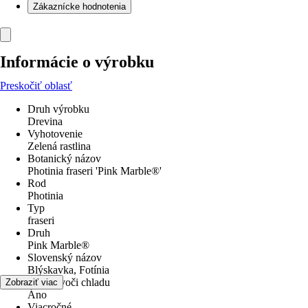
Zákaznícke hodnotenia
Informácie o výrobku
Preskočiť oblasť
Druh výrobku
Drevina
Vyhotovenie
Zelená rastlina
Botanický názov
Photinia fraseri 'Pink Marble®'
Rod
Photinia
Typ
fraseri
Druh
Pink Marble®
Slovenský názov
Blýskavka, Fotínia
odolné voči chladu
Zobraziť viac
Áno
Viacročné