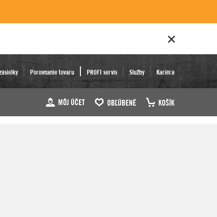
zásielky
Porovnanie tovaru
PROFI servis
Služby
Kariéra
MÔJ ÚČET
OBĽÚBENÉ
KOŠÍK