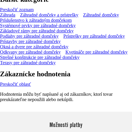
Preskočiť zoznam
Záhrada
Záhradné domčeky a prístrešky
Záhradné domčeky
Príslušenstvo k záhradným domčekom
Systémové prvky pre záhradné domčeky
Základové rámy pre záhradné domčeky
Podlahy pre záhradné domčeky
Prístrešky pre záhradné domčeky
Prístavby pre záhradné domčeky
Okná a dvere pre záhradné domčeky
Odkvapy pre záhradné domčeky
Kvetináče pre záhradné domčeky
Strešné konštrukcie pre záhradné domčeky
Terasy pre záhradné domčeky
Zákaznícke hodnotenia
Preskočiť oblasť
Hodnotenia môžu byť napísané aj od zákazníkov, ktorí tovar
preukázateľne nepoužili alebo nekúpili.
Možnosti platby