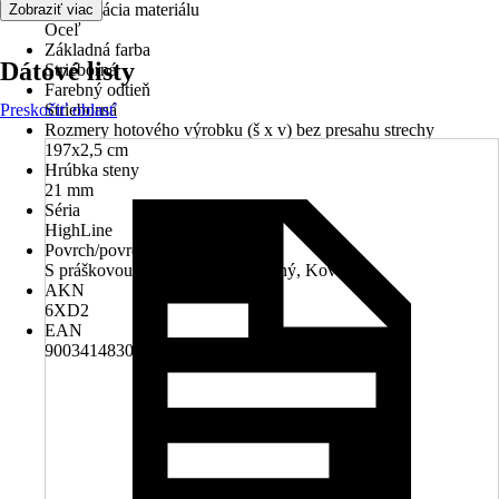
Špecifikácia materiálu
Zobraziť viac
Oceľ
Základná farba
Dátové listy
Strieborná
Farebný odtieň
Preskočiť oblasť
Strieborná
Rozmery hotového výrobku (š x v) bez presahu strechy
197x2,5 cm
Hrúbka steny
21 mm
Séria
HighLine
Povrch/povrchová úprava
S práškovou úpravou, Pozinkovaný, Kovová
AKN
6XD2
EAN
9003414830486