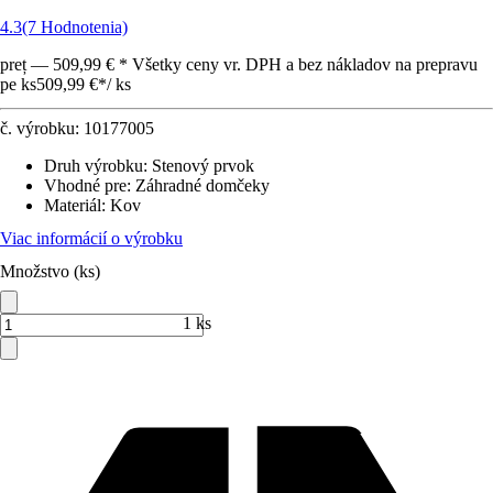
4.3
(7 Hodnotenia)
preț — 509,99 € * Všetky ceny vr. DPH a bez nákladov na prepravu
pe ks
509,99 €
*
/
ks
č. výrobku:
10177005
Druh výrobku
:
Stenový prvok
Vhodné pre
:
Záhradné domčeky
Materiál
:
Kov
Viac informácií o výrobku
Množstvo (ks)
1 ks