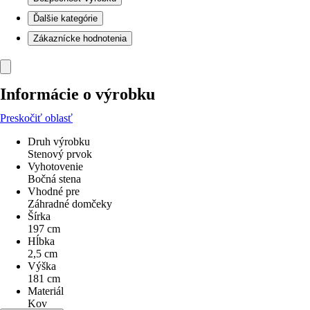
Ďalšie kategórie
Zákaznícke hodnotenia
Informácie o výrobku
Preskočiť oblasť
Druh výrobku
Stenový prvok
Vyhotovenie
Bočná stena
Vhodné pre
Záhradné domčeky
Šírka
197 cm
Hĺbka
2,5 cm
Výška
181 cm
Materiál
Kov