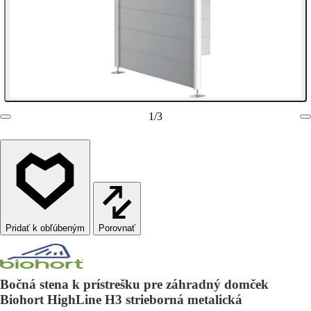
1
/
3
Porovnať
Bočná stena k prístrešku pre záhradný domček
Biohort HighLine H3 strieborná metalická