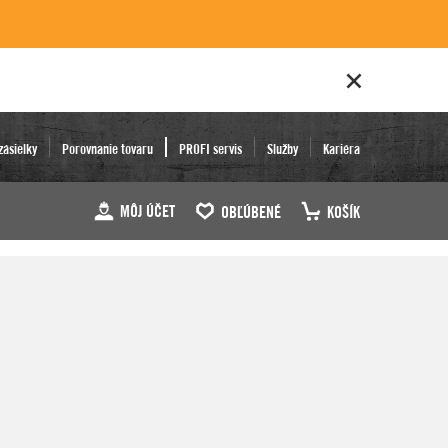
zásielky
Porovnanie tovaru
PROFI servis
Služby
Kariéra
MÔJ ÚČET
OBĽÚBENÉ
KOŠÍK