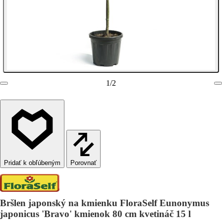
1
/
2
Porovnať
Bršlen japonský na kmienku FloraSelf Eunonymus
japonicus 'Bravo' kmienok 80 cm kvetináč 15 l