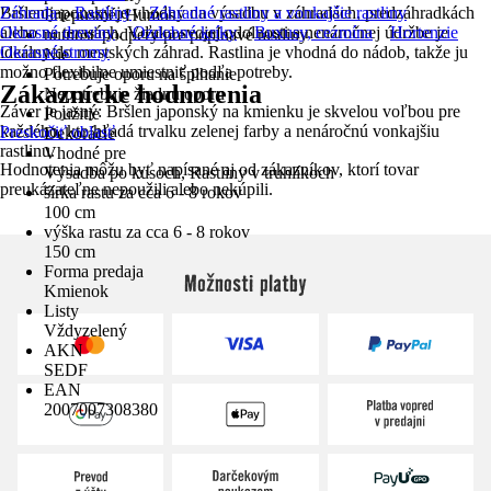
Bršlen japonský je vhodný na výsadbu v záhradách, predzáhradkách
Záhrada
Rastliny
Záhradné rastliny a vonkajšie rastliny
Priepustné, Humos
alebo na terasách. Vďaka svojej odolnosti a nenáročnej údržbe je
Okrasné dreviny
Ozdobné kríky
Buxusy, cezmína
Hortenzie
nutnosť podpery pre popínavé rastliny
ideálny do mestských záhrad. Rastlina je vhodná do nádob, takže ju
Okrasné stromy
Nie
možno flexibilne umiestniť podľa potreby.
Potrebuje oporu na šplhanie
Zákaznícke hodnotenia
Nepotrebuje žiadnu oporu
Záver je jasný: Bršlen japonský na kmienku je skvelou voľbou pre
Použitie
každého, kto hľadá trvalku zelenej farby a nenáročnú vonkajšiu
Preskočiť oblasť
Dekorácie
rastlinu.
Vhodné pre
Hodnotenia môžu byť napísané aj od zákazníkov, ktorí tovar
Výsadba po kusoch, Rastliny v truhlíkoch
preukázateľne nepoužili alebo nekúpili.
šírka rastu za cca 6 - 8 rokov
100 cm
výška rastu za cca 6 - 8 rokov
150 cm
Forma predaja
Možnosti platby
Kmienok
Listy
Vždyzelený
AKN
SEDF
EAN
2007007308380