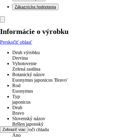
Zákaznícke hodnotenia
Informácie o výrobku
Preskočiť oblasť
Druh výrobku
Drevina
Vyhotovenie
Zelená rastlina
Botanický názov
Euonymus japonicus 'Bravo'
Rod
Euonymus
Typ
japonicus
Druh
Bravo
Slovenský názov
Bršlen japonský
odolné voči chladu
Zobraziť viac
Áno