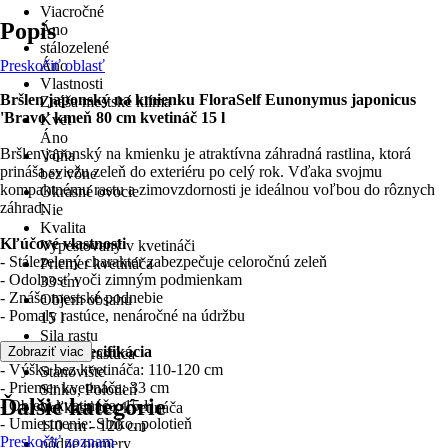
Viacročné
Popis
Áno
stálozelené
Preskočiť oblasť
Áno
Vlastnosti
Bršlen japonský na kmienku FloraSelf Eunonymus japonicus
Znáša mestské klíma
'Bravo' kmeň 80 cm kvetináč 15 l
Kvet
Áno
Bršlen japonský na kmienku je atraktívna záhradná rastlina, ktorá
Vôňa
prináša sviežu zeleň do exteriéru po celý rok. Vďaka svojmu
bez vône
kompaktnému rastu a zimovzdornosti je ideálnou voľbou do rôznych
Okrasné ovocie
záhrad.
Nie
Kvalita
Kľúčové vlastnosti
Vypestovaný v kvetináči
- Stálezelený charakter zabezpečuje celoročnú zeleň
Priemer kvetináča
- Odolnosť voči zimným podmienkam
33 cm
- Znáša mestské podnebie
Objem obsahu
- Pomaly rastúce, nenáročné na údržbu
15 l
Sila rastu
Technická špecifikácia
Zobraziť viac
pomaly rastúca
- Výška bez kvetináča: 110-120 cm
Stanovište
- Priemer kvetináča: 33 cm
Slnko, Polotieň
Ďalšie kategórie
- Objem kvetináča: 15 l
Veľkosť bez kvetináča
- Umiestnenie: Slnko, polotieň
110 cm - 120 cm
Preskočiť zoznam
pôdne pomery