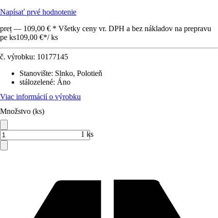
Napísať prvé hodnotenie
preț — 109,00 € * Všetky ceny vr. DPH a bez nákladov na prepravu
pe ks
109,00 €
*
/
ks
č. výrobku:
10177145
Stanovište
:
Slnko, Polotieň
stálozelené
:
Áno
Viac informácií o výrobku
Množstvo (ks)
1 ks