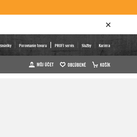
zásielky
Porovnanie tovaru
PROFI servis
Služby
Kariéra
MÔJ ÚČET
OBĽÚBENÉ
KOŠÍK