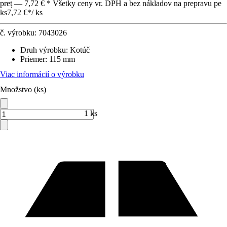
preț — 7,72 € * Všetky ceny vr. DPH a bez nákladov na prepravu pe
ks
7,72 €
*
/
ks
č. výrobku:
7043026
Druh výrobku
:
Kotúč
Priemer
:
115 mm
Viac informácií o výrobku
Množstvo (ks)
1 ks