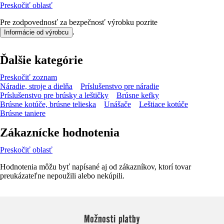
Preskočiť oblasť
Pre zodpovednosť za bezpečnosť výrobku pozrite
.
Informácie od výrobcu
Ďalšie kategórie
Preskočiť zoznam
Náradie, stroje a dielňa
Príslušenstvo pre náradie
Príslušenstvo pre brúsky a leštičky
Brúsne kefky
Brúsne kotúče, brúsne telieska
Unášače
Leštiace kotúče
Brúsne taniere
Zákaznícke hodnotenia
Preskočiť oblasť
Hodnotenia môžu byť napísané aj od zákazníkov, ktorí tovar
preukázateľne nepoužili alebo nekúpili.
Možnosti platby