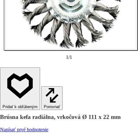
1
/
1
Porovnať
Brúsna kefa radiálna, vrkočová Ø 111 x 22 mm
Napísať prvé hodnotenie