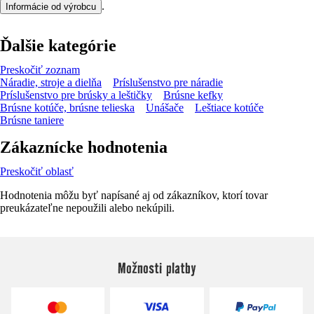
.
Informácie od výrobcu
Ďalšie kategórie
Preskočiť zoznam
Náradie, stroje a dielňa
Príslušenstvo pre náradie
Príslušenstvo pre brúsky a leštičky
Brúsne kefky
Brúsne kotúče, brúsne telieska
Unášače
Leštiace kotúče
Brúsne taniere
Zákaznícke hodnotenia
Preskočiť oblasť
Hodnotenia môžu byť napísané aj od zákazníkov, ktorí tovar
preukázateľne nepoužili alebo nekúpili.
Možnosti platby