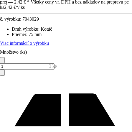
preț — 2,42 € * Všetky ceny vr. DPH a bez nákladov na prepravu pe
ks
2,42 €
*
/
ks
č. výrobku:
7043029
Druh výrobku
:
Kotúč
Priemer
:
75 mm
Viac informácií o výrobku
Množstvo (ks)
1 ks