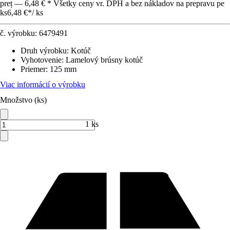
preț — 6,48 € * Všetky ceny vr. DPH a bez nákladov na prepravu pe
ks
6,48 €
*
/
ks
č. výrobku:
6479491
Druh výrobku
:
Kotúč
Vyhotovenie
:
Lamelový brúsny kotúč
Priemer
:
125 mm
Viac informácií o výrobku
Množstvo (ks)
1 ks