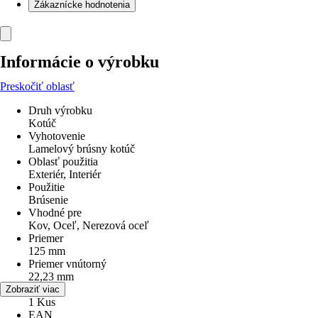
Zákaznícke hodnotenia
Informácie o výrobku
Preskočiť oblasť
Druh výrobku
Kotúč
Vyhotovenie
Lamelový brúsny kotúč
Oblasť použitia
Exteriér, Interiér
Použitie
Brúsenie
Vhodné pre
Kov, Oceľ, Nerezová oceľ
Priemer
125 mm
Priemer vnútorný
22,23 mm
Obsah
Zobraziť viac
1 Kus
EAN