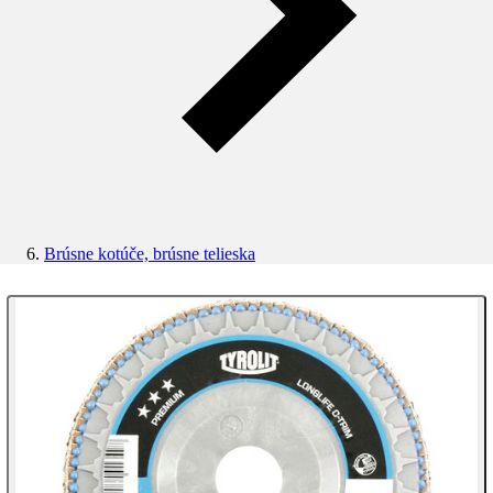
Brúsne kotúče, brúsne telieska