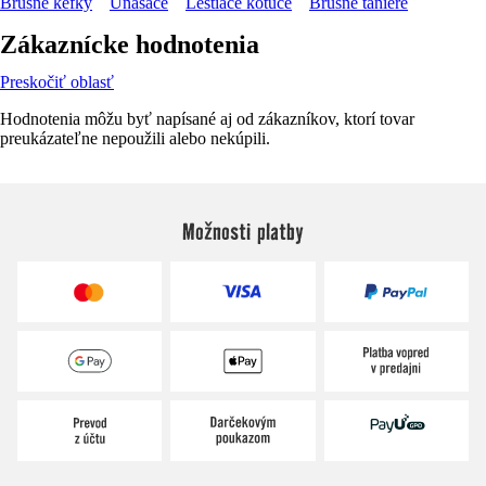
Brúsne kefky
Unášače
Leštiace kotúče
Brúsne taniere
Zákaznícke hodnotenia
Preskočiť oblasť
Hodnotenia môžu byť napísané aj od zákazníkov, ktorí tovar
preukázateľne nepoužili alebo nekúpili.
Možnosti platby