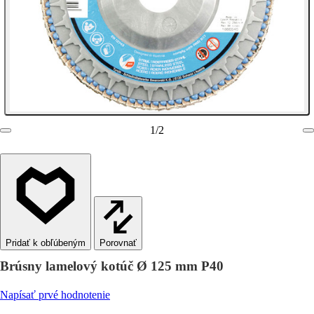
1
/
2
Porovnať
Brúsny lamelový kotúč Ø 125 mm P40
Napísať prvé hodnotenie