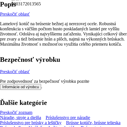
Popis
9003172013565
Preskočiť oblasť
Lamelový kotúč na brúsenie bežnej aj nerezovej ocele. Robustná
konštrukcia s väčším počtom husto poskladaných lamiel pre vyššiu
životnosť. Odoláva aj najvyššiemu zaťaženiu. Vynikajúci celkový úber
pre zvary a tiež brúsenie hrán a plôch, najmä na výkonných brúskach.
Maximálna životnosť s možnosťou využitia celého priemeru kotúča.
Bezpečnosť výrobku
Preskočiť oblasť
Pre zodpovednosť za bezpečnosť výrobku pozrite
.
Informácie od výrobcu
Ďalšie kategórie
Preskočiť zoznam
Náradie, stroje a dielňa
Príslušenstvo pre náradie
Príslušenstvo pre brúsky a leštičky
Brúsne kotúče, brúsne telieska