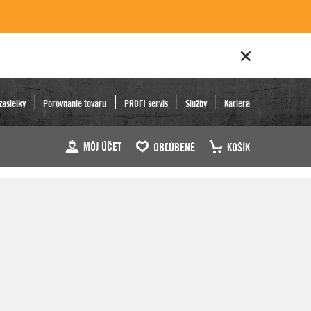
zásielky
Porovnanie tovaru
PROFI servis
Služby
Kariéra
MÔJ ÚČET
OBĽÚBENÉ
KOŠÍK