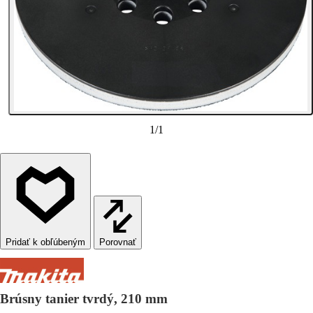
1
/
1
Porovnať
Brúsny tanier tvrdý, 210 mm