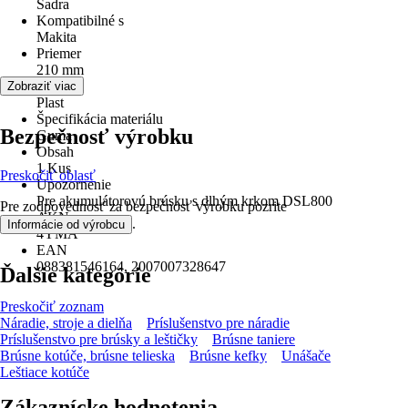
Sadra
Kompatibilné s
Makita
Priemer
210 mm
Materiál
Zobraziť viac
Plast
Špecifikácia materiálu
Bezpečnosť výrobku
Guma
Obsah
1 Kus
Preskočiť oblasť
Upozornenie
Pre akumulátorovú brúsku s dlhým krkom DSL800
Pre zodpovednosť za bezpečnosť výrobku pozrite
AKN
.
Informácie od výrobcu
4YMA
EAN
088381546164, 2007007328647
Ďalšie kategórie
Preskočiť zoznam
Náradie, stroje a dielňa
Príslušenstvo pre náradie
Príslušenstvo pre brúsky a leštičky
Brúsne taniere
Brúsne kotúče, brúsne telieska
Brúsne kefky
Unášače
Leštiace kotúče
Zákaznícke hodnotenia