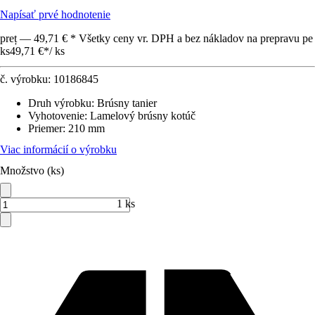
Napísať prvé hodnotenie
preț — 49,71 € * Všetky ceny vr. DPH a bez nákladov na prepravu pe
ks
49,71 €
*
/
ks
č. výrobku:
10186845
Druh výrobku
:
Brúsny tanier
Vyhotovenie
:
Lamelový brúsny kotúč
Priemer
:
210 mm
Viac informácií o výrobku
Množstvo (ks)
1 ks