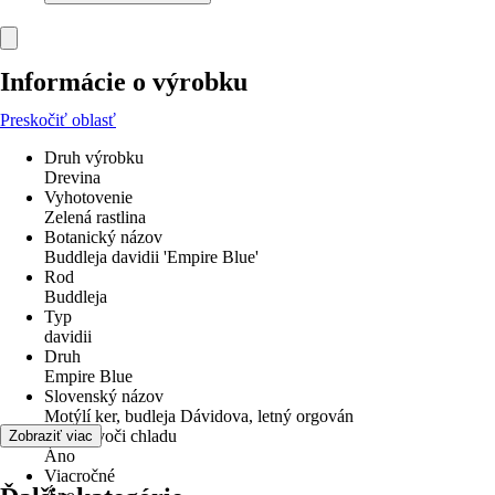
Informácie o výrobku
Preskočiť oblasť
Druh výrobku
Drevina
Vyhotovenie
Zelená rastlina
Botanický názov
Buddleja davidii 'Empire Blue'
Rod
Buddleja
Typ
davidii
Druh
Empire Blue
Slovenský názov
Motýlí ker, budleja Dávidova, letný orgován
odolné voči chladu
Zobraziť viac
Áno
Viacročné