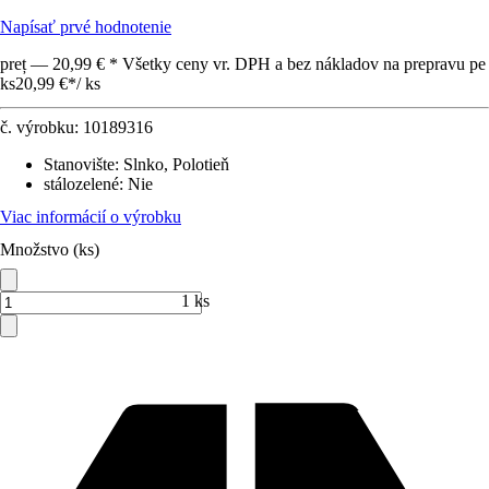
Napísať prvé hodnotenie
preț — 20,99 € * Všetky ceny vr. DPH a bez nákladov na prepravu pe
ks
20,99 €
*
/
ks
č. výrobku:
10189316
Stanovište
:
Slnko, Polotieň
stálozelené
:
Nie
Viac informácií o výrobku
Množstvo (ks)
1 ks