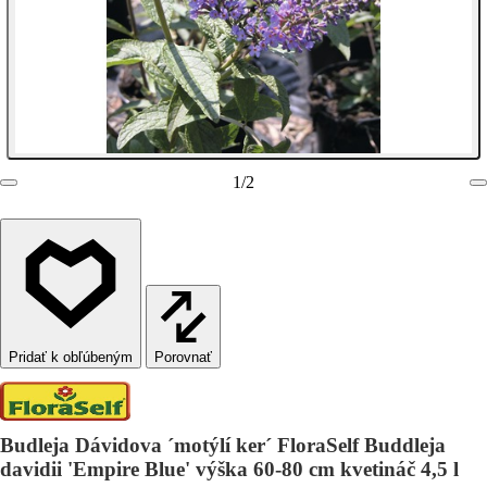
1
/
2
Porovnať
Budleja Dávidova ´motýlí ker´ FloraSelf Buddleja
davidii 'Empire Blue' výška 60-80 cm kvetináč 4,5 l