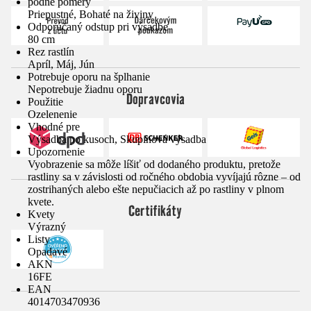
pôdne pomery
Priepustné, Bohaté na živiny
Odporúčaný odstup pri výsadbe
80 cm
Rez rastlín
Apríl, Máj, Jún
Potrebuje oporu na šplhanie
Nepotrebuje žiadnu oporu
Dopravcovia
Použitie
Ozelenenie
Vhodné pre
Výsadba po kusoch, Skupinová výsadba
Upozornenie
Vyobrazenie sa môže líšiť od dodaného produktu, pretože
rastliny sa v závislosti od ročného obdobia vyvíjajú rôzne – od
zostrihaných alebo ešte nepučiacich až po rastliny v plnom
kvete.
Certifikáty
Kvety
Výrazný
Listy
Opadavé
AKN
16FE
EAN
4014703470936