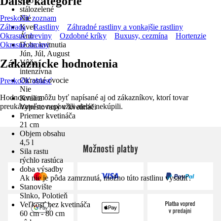
Ďalšie kategórie
Áno
stálozelené
Preskočiť zoznam
Nie
Záhrada
Kvet
Rastliny
Záhradné rastliny a vonkajšie rastliny
Okrasné dreviny
Áno
Ozdobné kríky
Buxusy, cezmína
Hortenzie
Okrasné stromy
Doba kvitnutia
Jún, Júl, August
Zákaznícke hodnotenia
Vôňa
intenzívna
Okrasné ovocie
Preskočiť oblasť
Nie
Hodnotenia môžu byť napísané aj od zákazníkov, ktorí tovar
Kvalita
preukázateľne nepoužili alebo nekúpili.
Vypestovaný v kvetináči
Priemer kvetináča
21 cm
Objem obsahu
4,5 l
Možnosti platby
Sila rastu
rýchlo rastúca
doba výsadby
Ak nie je pôda zamrznutá, možno túto rastlinu vysadiť.
Stanovište
Slnko, Polotieň
Veľkosť bez kvetináča
60 cm - 80 cm