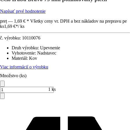
Napísať prvé hodnotenie
preț — 1,69 € * Všetky ceny vr. DPH a bez nákladov na prepravu pe
ks
1,69 €
*
/
ks
č. výrobku:
10110076
Druh výrobku
:
Upevnenie
Vyhotovenie
:
Nadstavec
Materiál
:
Kov
Viac informácií o výrobku
Množstvo (ks)
1 ks