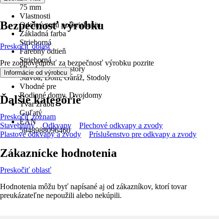
75 mm
Vlastnosti
Bezpečnosť výrobku
Odolný proti poškriabaniu
Základná farba
Strieborná
Preskočiť oblasť
Farebný odtieň
Strieborná
Pre zodpovednosť za bezpečnosť výrobku pozrite
Vhodné pre priestory
.
Informácie od výrobcu
Stavba, Dom, Garáž, Stodoly
Vhodné pre
Rodinné domy, Dvojdomy
Ďalšie kategórie
Tvar žľabu
Guľatý
Preskočiť zoznam
EAN
Stavebniny
Odkvapy
Plechové odkvapy a zvody
5948988096460
Plastové odkvapy a zvody
Príslušenstvo pre odkvapy a zvody
Zákaznícke hodnotenia
Preskočiť oblasť
Hodnotenia môžu byť napísané aj od zákazníkov, ktorí tovar
preukázateľne nepoužili alebo nekúpili.