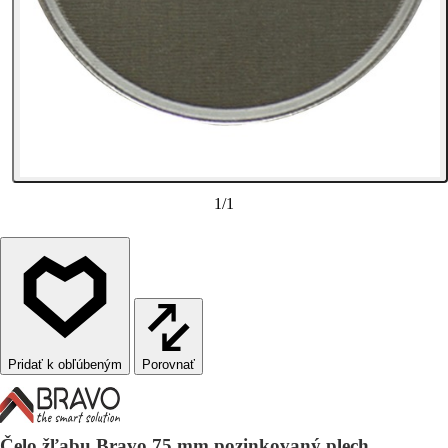
1
/
1
Porovnať
Čelo žľabu Bravo 75 mm pozinkovaný plech