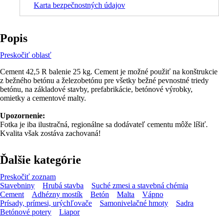
Karta bezpečnostných údajov
Popis
Preskočiť oblasť
Cement 42,5 R balenie 25 kg. Cement je možné použiť na konštrukcie
z bežného betónu a železobetónu pre všetky bežné pevnostné triedy
betónu, na základové stavby, prefabrikácie, betónové výrobky,
omietky a cementové malty.
Upozornenie:
Fotka je iba ilustračná, regionálne sa dodávateľ cementu môže líšiť.
Kvalita však zostáva zachovaná!
Ďalšie kategórie
Preskočiť zoznam
Stavebniny
Hrubá stavba
Suché zmesi a stavebná chémia
Cement
Adhézny mostík
Betón
Malta
Vápno
Prísady, prímesi, urýchľovače
Samonivelačné hmoty
Sadra
Betónové potery
Liapor