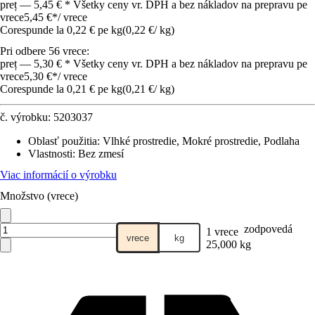
preț — 5,45 € * Všetky ceny vr. DPH a bez nákladov na prepravu pe
vrece
5,45 €
*
/
vrece
Corespunde la 0,22 € pe kg
(
0,22 €
/
kg
)
Pri odbere 56 vrece:
preț — 5,30 € * Všetky ceny vr. DPH a bez nákladov na prepravu pe
vrece
5,30 €
*
/
vrece
Corespunde la 0,21 € pe kg
(
0,21 €
/
kg
)
č. výrobku:
5203037
Oblasť použitia
:
Vlhké prostredie, Mokré prostredie, Podlaha
Vlastnosti
:
Bez zmesí
Viac informácií o výrobku
Množstvo (vrece)
zodpovedá
1 vrece
vrece
kg
25,000 kg