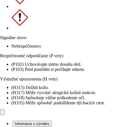
Signálne slovo
Nebezpečenstvo
Bezpečnostné odporúčanie (P vety)
(P102) Uchovávajte mimo dosahu detí.
(P103) Pred použitím si prečítajte etiketu.
Výstražné upozornenia (H vety)
(H315) Dráždi kožu.
(H317) Môže vyvolať alergickú kožnú reakciu.
(H318) Spôsobuje vážne poškodenie očí.
(H335) Môže spôsobiť podráždenie dýchacích ciest.
Informácie o výrobku