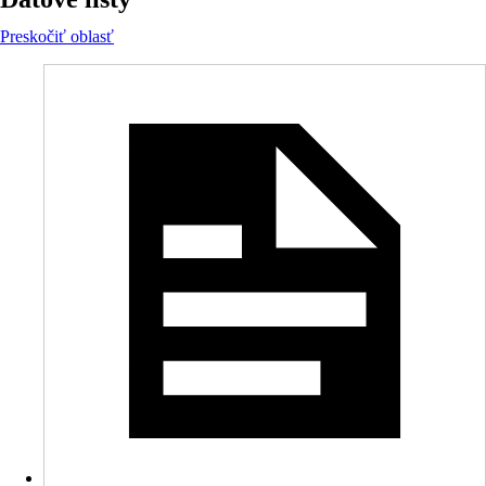
Preskočiť oblasť