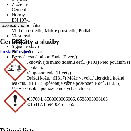
Zloženie
Cement
Normy
EN 197-1
Oblasť použitia
Zobraziť viac
Vlhké prostredie, Mokré prostredie, Podlaha
Vlastnosti
Certifikáty a služby
Bez zmesí
Signálne slovo
Preskočiť oblasť
Nebezpečenstvo
Bezpečnostné odporúčanie (P vety)
(P102) Uchovávajte mimo dosahu detí., (P103) Pred použitím si
prečítajte etiketu.
Výstražné upozornenia (H vety)
(H315) Dráždi kožu., (H317) Môže vyvolať alergickú kožnú
reakciu., (H318) Spôsobuje vážne poškodenie očí., (H335)
Môže spôsobiť podráždenie dýchacích ciest.
EAN
2005203037004, 8588003006066, 8588003006103,
8591180015417, 8594064511555
Dátové listy