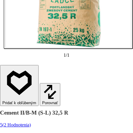
1
/
1
Porovnať
Cement II/B-M (S-L) 32,5 R
5
(2 Hodnotenia)