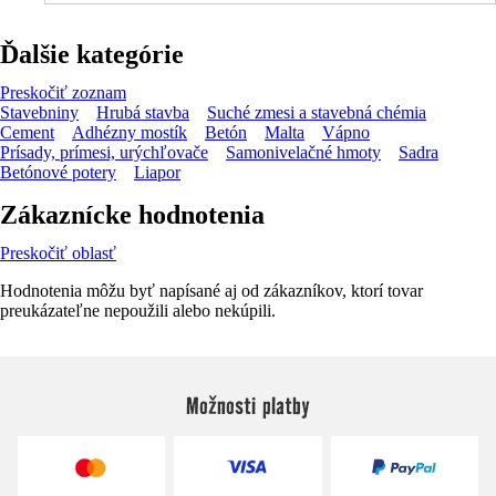
Ďalšie kategórie
Preskočiť zoznam
Stavebniny
Hrubá stavba
Suché zmesi a stavebná chémia
Cement
Adhézny mostík
Betón
Malta
Vápno
Prísady, prímesi, urýchľovače
Samonivelačné hmoty
Sadra
Betónové potery
Liapor
Zákaznícke hodnotenia
Preskočiť oblasť
Hodnotenia môžu byť napísané aj od zákazníkov, ktorí tovar
preukázateľne nepoužili alebo nekúpili.
Možnosti platby