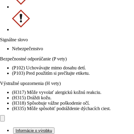
Signálne slovo
Nebezpečenstvo
Bezpečnostné odporúčanie (P vety)
(P102) Uchovávajte mimo dosahu detí.
(P103) Pred použitím si prečítajte etiketu.
Výstražné upozornenia (H vety)
(H317) Môže vyvolať alergickú kožnú reakciu.
(H315) Dráždi kožu.
(H318) Spôsobuje vážne poškodenie očí.
(H335) Môže spôsobiť podráždenie dýchacích ciest.
Informácie o výrobku