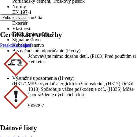
Portlandský cement, Troskový piesok
Normy
EN 197-1
Oblasť použitia
Zobraziť viac
Exteriér
Vlastnosti
Certifikáty a služby
Ťažko vznietiteľný
Signálne slovo
Preskočiť oblasť
Nebezpečenstvo
Bezpečnostné odporúčanie (P vety)
(P102) Uchovávajte mimo dosahu detí., (P103) Pred použitím si
prečítajte etiketu.
Obsah
25 kg
Výstražné upozornenia (H vety)
(H317) Môže vyvolať alergickú kožnú reakciu., (H315) Dráždi
kožu., (H318) Spôsobuje vážne poškodenie očí., (H335) Môže
spôsobiť podráždenie dýchacích ciest.
EAN
8588003006097
Dátové listy