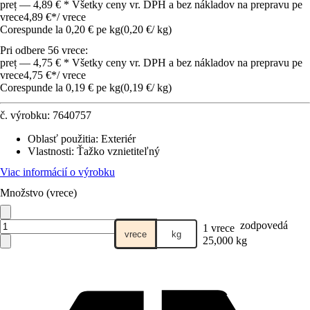
preț — 4,89 € * Všetky ceny vr. DPH a bez nákladov na prepravu pe
vrece
4,89 €
*
/
vrece
Corespunde la 0,20 € pe kg
(
0,20 €
/
kg
)
Pri odbere 56 vrece:
preț — 4,75 € * Všetky ceny vr. DPH a bez nákladov na prepravu pe
vrece
4,75 €
*
/
vrece
Corespunde la 0,19 € pe kg
(
0,19 €
/
kg
)
č. výrobku:
7640757
Oblasť použitia
:
Exteriér
Vlastnosti
:
Ťažko vznietiteľný
Viac informácií o výrobku
Množstvo (vrece)
zodpovedá
1 vrece
vrece
kg
25,000 kg