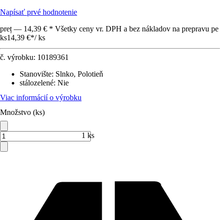
Napísať prvé hodnotenie
preț — 14,39 € * Všetky ceny vr. DPH a bez nákladov na prepravu pe
ks
14,39 €
*
/
ks
č. výrobku:
10189361
Stanovište
:
Slnko, Polotieň
stálozelené
:
Nie
Viac informácií o výrobku
Množstvo (ks)
1 ks