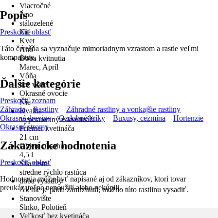
Viacročné
Popis
Áno
stálozelené
Preskočiť oblasť
Nie
Kvet
Táto čerešňa sa vyznačuje mimoriadnym vzrastom a rastie veľmi
Áno
kompaktne.
Doba kvitnutia
Marec, Apríl
Vôňa
Ďalšie kategórie
bez vône
Okrasné ovocie
Preskočiť zoznam
Nie
Záhrada
Rastliny
Záhradné rastliny a vonkajšie rastliny
Kvalita
Okrasné dreviny
Ozdobné kríky
Buxusy, cezmína
Hortenzie
Vypestovaný v kvetináči
Okrasné stromy
Priemer kvetináča
21 cm
Zákaznícke hodnotenia
Objem obsahu
4,5 l
Preskočiť oblasť
Sila rastu
stredne rýchlo rastúca
Hodnotenia môžu byť napísané aj od zákazníkov, ktorí tovar
doba výsadby
preukázateľne nepoužili alebo nekúpili.
Ak nie je pôda zamrznutá, možno túto rastlinu vysadiť.
Stanovište
Slnko, Polotieň
Veľkosť bez kvetináča