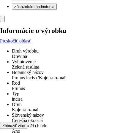
Zákaznícke hodnotenia
Informácie o výrobku
Preskočiť oblasť
Druh výrobku
Drevina
Vyhotovenie
Zelená rastlina
Botanický názov
Prunus incisa 'Kojou-no-mai'
Rod
Prunus
Typ
incisa
Druh
Kojou-no-mai
Slovenský názov
Čerešňa okrasná
odolné voči chladu
Zobraziť viac
Áno