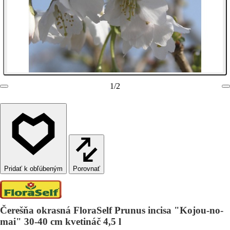
1
/
2
Porovnať
Čerešňa okrasná FloraSelf Prunus incisa "Kojou-no-
mai" 30-40 cm kvetináč 4,5 l