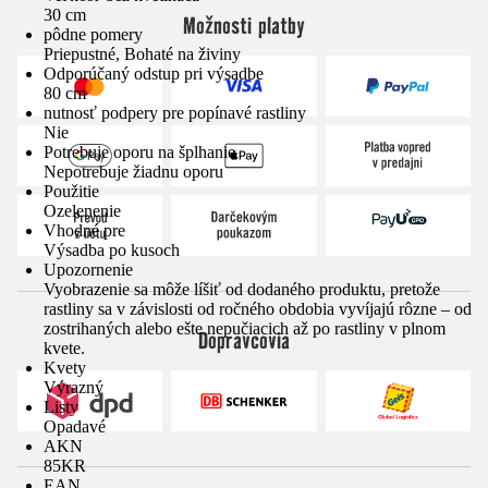
30 cm
Možnosti platby
pôdne pomery
Priepustné, Bohaté na živiny
Odporúčaný odstup pri výsadbe
80 cm
nutnosť podpery pre popínavé rastliny
Nie
Potrebuje oporu na šplhanie
Nepotrebuje žiadnu oporu
Použitie
Ozelenenie
Vhodné pre
Výsadba po kusoch
Upozornenie
Vyobrazenie sa môže líšiť od dodaného produktu, pretože
rastliny sa v závislosti od ročného obdobia vyvíjajú rôzne – od
zostrihaných alebo ešte nepučiacich až po rastliny v plnom
Dopravcovia
kvete.
Kvety
Výrazný
Listy
Opadavé
AKN
85KR
EAN