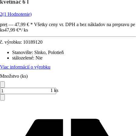
kvetináč 6 l
2
(1 Hodnotenie)
preț — 47,99 € * Všetky ceny vr. DPH a bez nákladov na prepravu pe
ks
47,99 €
*
/
ks
č. výrobku:
10189120
Stanovište
:
Slnko, Polotieň
stálozelené
:
Nie
Viac informácií o výrobku
Množstvo (ks)
1 ks