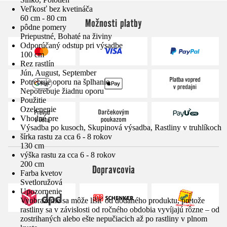
Veľkosť bez kvetináča
60 cm - 80 cm
Možnosti platby
pôdne pomery
Priepustné, Bohaté na živiny
Odporúčaný odstup pri výsadbe
100 cm
Rez rastlín
Jún, August, September
Potrebuje oporu na šplhanie
Nepotrebuje žiadnu oporu
Použitie
Ozelenenie
Vhodné pre
Výsadba po kusoch, Skupinová výsadba, Rastliny v truhlíkoch
šírka rastu za cca 6 - 8 rokov
130 cm
výška rastu za cca 6 - 8 rokov
200 cm
Dopravcovia
Farba kvetov
Svetloružová
Upozornenie
Vyobrazenie sa môže líšiť od dodaného produktu, pretože
rastliny sa v závislosti od ročného obdobia vyvíjajú rôzne – od
zostrihaných alebo ešte nepučiacich až po rastliny v plnom