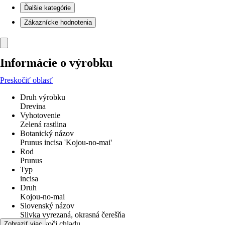
Ďalšie kategórie
Zákaznícke hodnotenia
Informácie o výrobku
Preskočiť oblasť
Druh výrobku
Drevina
Vyhotovenie
Zelená rastlina
Botanický názov
Prunus incisa 'Kojou-no-mai'
Rod
Prunus
Typ
incisa
Druh
Kojou-no-mai
Slovenský názov
Slivka vyrezaná, okrasná čerešňa
odolné voči chladu
Zobraziť viac