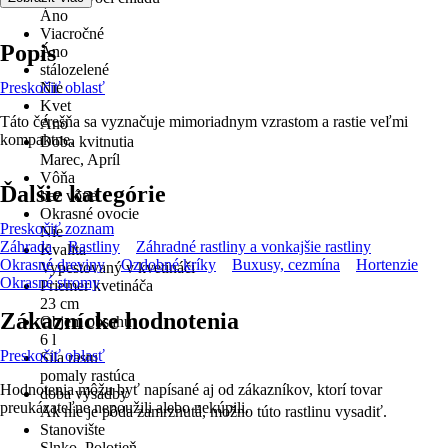
Áno
Viacročné
Popis
Áno
stálozelené
Preskočiť oblasť
Nie
Kvet
Táto čerešňa sa vyznačuje mimoriadnym vzrastom a rastie veľmi
Áno
kompaktne.
Doba kvitnutia
Marec, Apríl
Vôňa
Ďalšie kategórie
bez vône
Okrasné ovocie
Preskočiť zoznam
Nie
Záhrada
Rastliny
Záhradné rastliny a vonkajšie rastliny
Kvalita
Okrasné dreviny
Ozdobné kríky
Buxusy, cezmína
Hortenzie
Vypestovaný v kvetináči
Okrasné stromy
Priemer kvetináča
23 cm
Zákaznícke hodnotenia
Objem obsahu
6 l
Preskočiť oblasť
Sila rastu
pomaly rastúca
Hodnotenia môžu byť napísané aj od zákazníkov, ktorí tovar
doba výsadby
preukázateľne nepoužili alebo nekúpili.
Ak nie je pôda zamrznutá, možno túto rastlinu vysadiť.
Stanovište
Slnko, Polotieň