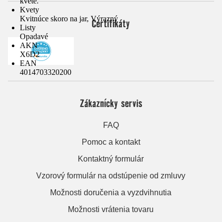
kvete.
Kvety
Kvitnúce skoro na jar, Výrazný
Certifikáty
Listy
Opadavé
AKN
X6D2
EAN
4014703320200
Zákaznícky servis
FAQ
Pomoc a kontakt
Kontaktný formulár
Vzorový formulár na odstúpenie od zmluvy
Možnosti doručenia a vyzdvihnutia
Možnosti vrátenia tovaru