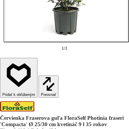
1
/
1
Porovnať
Červienka Fraserova guľa FloraSelf Photinia fraseri
'Compacta' Ø 25/30 cm kvetináč 9 l 35 rokov