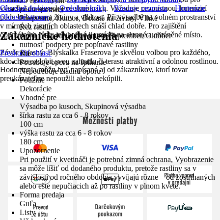
25 cm - 30 cm
výsadbu po kusech i ve skupinách. Vyžaduje propustnou, humózní
Okrasné dreviny
Ozdobné kríky
Buxusy, cezmína
Hortenzie
pôdne pomery
půdu bohatou na živiny a vlhkost. Při výsadbě na volném prostranství
Okrasné stromy
Priepustné, Humos, Bohaté na živiny, Vlhké
v mírných zimních oblastech snáší chlad dobře. Pro zajištění
Rez rastlín
Zákaznícke hodnotenia
optimálního růstu je vhodné ji umístit na slunné a chráněné místo.
Apríl, Máj, Jún, Júl, August, September, Október
nutnosť podpery pre popínavé rastliny
Závěr je jasný: Blýskalka Fraserova je skvělou volbou pro každého,
Preskočiť oblasť
Nie
kdo chce ozdobit svou zahradu či terasu atraktivní a odolnou rostlinou.
Potrebuje oporu na šplhanie
Hodnotenia môžu byť napísané aj od zákazníkov, ktorí tovar
Nepotrebuje žiadnu oporu
preukázateľne nepoužili alebo nekúpili.
Použitie
Dekorácie
Vhodné pre
Výsadba po kusoch, Skupinová výsadba
šírka rastu za cca 6 - 8 rokov
Možnosti platby
100 cm
výška rastu za cca 6 - 8 rokov
180 cm
Upozornenie
Pri použití v kvetináči je potrebná zimná ochrana, Vyobrazenie
sa môže líšiť od dodaného produktu, pretože rastliny sa v
závislosti od ročného obdobia vyvíjajú rôzne – od zostrihaných
alebo ešte nepučiacich až po rastliny v plnom kvete.
Forma predaja
Guľa
Listy