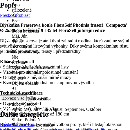
Popis
Áno
stálozelené
Preskočiť oblasť
Áno
Kvet
Blýskalka Fraserova koule FloraSelf Photinia fraseri 'Compacta'
Áno
Ø 25/30 cm květináč 9 l 35 let FloraSelf jubilejní edice
Doba kvitnutia
Máj, Jún
Blýskalka Fraserova je atraktivní zahradní rostlina, která zaujme svými
Vôňa
svítivě červenými listovými výhonky. Díky svému kompaktnímu růstu
bez vône
je ideální pro zahrady, terasy i předzahrádky.
Okrasné ovocie
Nie
Klíčové vlastnosti
Kvalita
• Stálezelený keř s dekorativními listy
Vypestovaný v kvetináči
• Vhodná pro slunné a polostinné umístění
Priemer kvetináča
• Odolná proti zimě, snáší mírné mrazy
28 cm
• Kompaktní růst, vhodná pro skupinovou výsadbu
Objem obsahu
9 l
Technická specifikace
Sila rastu
• Průměr květináče: 28 cm
Zobraziť viac
stredne rýchlo rastúca
• Objem květináče: 9 l
doba výsadby
• Výška bez květináče: 25-30 cm
Apríl, Máj, Jún, Júl, August, September, Október
Ďalšie kategórie
• Růstová výška za 6-8 let: až 180 cm
Stanovište
Slnko, Polotieň
Blýskalka Fraserova je ideální volbou pro ty, kteří hledají okrasnou
Preskočiť zoznam
Veľkosť bez kvetináča
rostlinu s výraznými listy. Její kompaktní růst ji činí vhodnou pro
Záhrada
Rastliny
Záhradné rastliny a vonkajšie rastliny