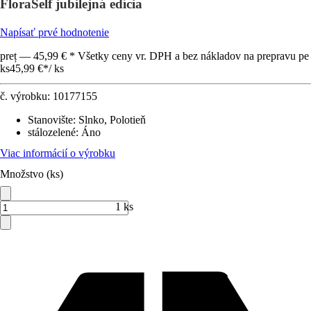
FloraSelf jubilejná edícia
Napísať prvé hodnotenie
preț — 45,99 € * Všetky ceny vr. DPH a bez nákladov na prepravu pe
ks
45,99 €
*
/
ks
č. výrobku:
10177155
Stanovište
:
Slnko, Polotieň
stálozelené
:
Áno
Viac informácií o výrobku
Množstvo (ks)
1 ks