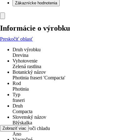
Zákaznícke hodnotenia
Informácie o výrobku
Preskočiť oblasť
Druh výrobku
Drevina
Vyhotovenie
Zelená rastlina
Botanický názov
Photinia fraseri 'Compacta'
Rod
Photinia
Typ
fraseri
Druh
Compacta
Slovenský názov
Blýskalka
odolné voči chladu
Zobraziť viac
Áno
Viacročné