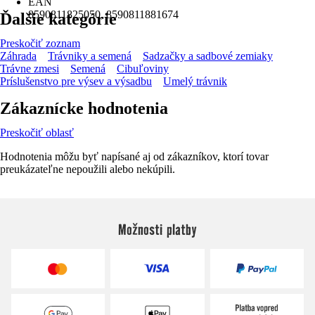
EAN
8590811825050, 8590811881674
Ďalšie kategórie
Preskočiť zoznam
Záhrada
Trávniky a semená
Sadzačky a sadbové zemiaky
Trávne zmesi
Semená
Cibuľoviny
Príslušenstvo pre výsev a výsadbu
Umelý trávnik
Zákaznícke hodnotenia
Preskočiť oblasť
Hodnotenia môžu byť napísané aj od zákazníkov, ktorí tovar
preukázateľne nepoužili alebo nekúpili.
Možnosti platby