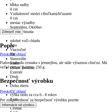
-
hĺbka sadby
0 cm
Vzdialenosť medzi cibuľkami/hľuzami
0 cm
mesiac výsadby
Septembra, Október
Doba kvitnutia
Zobraziť viac
-
odolné voči chladu
Popis
Áno
Viacročné
Preskočiť oblasť
Nie
Stanovište
Fialová odroda cesnaku s jemnejšou, ale stále výraznou chuťou. Má
Slnko
veľké palice. Balenie: 250 g.
Oblasť použitia
Exteriér
Druh
Bezpečnosť výrobku
-
Doba zberu
-
Preskočiť oblasť
výška rastu za cca 6 - 8 rokov
0 cm
Pre zodpovednosť za bezpečnosť výrobku pozrite
Názov rastliny
.
Informácie od výrobcu
Cesnak