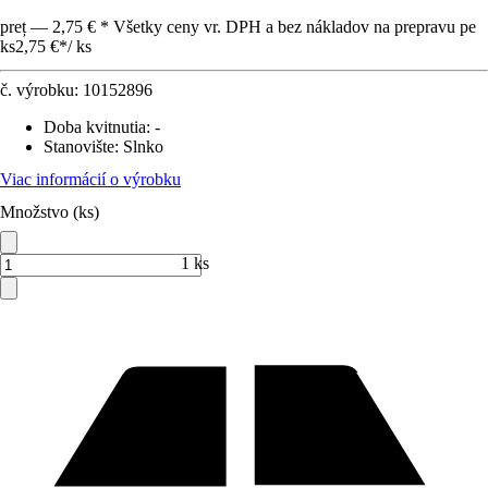
preț — 2,75 € * Všetky ceny vr. DPH a bez nákladov na prepravu pe
ks
2,75 €
*
/
ks
č. výrobku:
10152896
Doba kvitnutia
:
-
Stanovište
:
Slnko
Viac informácií o výrobku
Množstvo (ks)
1 ks