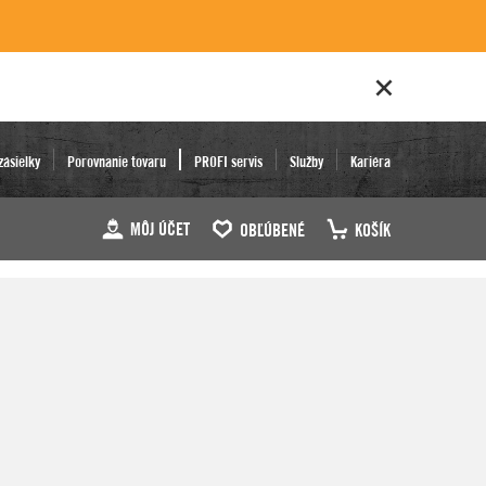
zásielky
Porovnanie tovaru
PROFI servis
Služby
Kariéra
MÔJ ÚČET
OBĽÚBENÉ
KOŠÍK