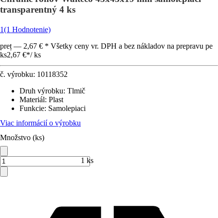
transparentný 4 ks
1
(1 Hodnotenie)
preț — 2,67 € * Všetky ceny vr. DPH a bez nákladov na prepravu pe
ks
2,67 €
*
/
ks
č. výrobku:
10118352
Druh výrobku
:
Tlmič
Materiál
:
Plast
Funkcie
:
Samolepiaci
Viac informácií o výrobku
Množstvo (ks)
1 ks