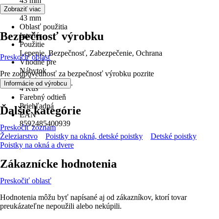
43 mm
Dĺžka
Zobraziť viac
43 mm
Oblasť použitia
Bezpečnosť výrobku
Interiér
Použitie
Lepenie, Bezpečnosť, Zabezpečenie, Ochrana
Preskočiť oblasť
Vhodné pre
Nábytok
Pre zodpovednosť za bezpečnosť výrobku pozrite
Počet
.
Informácie od výrobcu
4 Kus
Farebný odtieň
Priehľadná
Ďalšie kategórie
EAN
8592485400939
Preskočiť zoznam
Železiarstvo
Poistky na okná, detské poistky
Detské poistky
Poistky na okná a dvere
Zákaznícke hodnotenia
Preskočiť oblasť
Hodnotenia môžu byť napísané aj od zákazníkov, ktorí tovar
preukázateľne nepoužili alebo nekúpili.