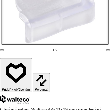
1
/
2
Porovnať
Chránič rohov Walteco 43x43x19 mm samolepiaci