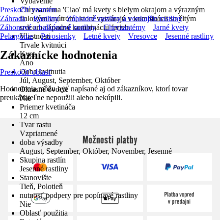
Vybavenie
Preskočiť zoznam
Chryzantéma 'Ciao' má kvety s bielym okrajom a výrazným
Záhrada
fialovým vnútrom, ktoré vytvárajú v kombinácii so žltým
Rastliny
Záhradné rastliny a vonkajšie rastliny
Záhonové a balkónové rastliny
srdcom nápadnú kombináciu farieb.
Chryzantémy
Jarné kvety
Pelargónie
Vlastnosti
Prvosienky
Letné kvety
Vresovce
Jesenné rastliny
Trvale kvitnúci
Zákaznícke hodnotenia
Kvet
Áno
Doba kvitnutia
Preskočiť oblasť
Júl, August, September, Október
Hodnotenia môžu byť napísané aj od zákazníkov, ktorí tovar
Okrasné ovocie
preukázateľne nepoužili alebo nekúpili.
Nie
Priemer kvetináča
12 cm
Tvar rastu
Vzpriamené
Možnosti platby
doba výsadby
August, September, Október, November, Jesenné
Skupina rastlín
Jesenné rastliny
Stanovište
Tieň, Polotieň
nutnosť podpery pre popínavé rastliny
Nie
Oblasť použitia