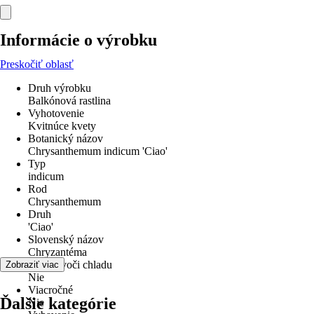
Informácie o výrobku
Preskočiť oblasť
Druh výrobku
Balkónová rastlina
Vyhotovenie
Kvitnúce kvety
Botanický názov
Chrysanthemum indicum 'Ciao'
Typ
indicum
Rod
Chrysanthemum
Druh
'Ciao'
Slovenský názov
Chryzantéma
odolné voči chladu
Zobraziť viac
Nie
Viacročné
Ďalšie kategórie
Nie