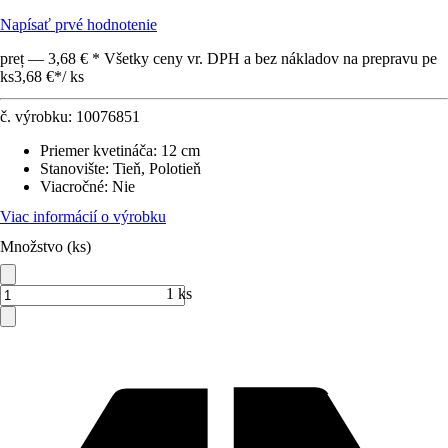
Napísať prvé hodnotenie
preț — 3,68 € * Všetky ceny vr. DPH a bez nákladov na prepravu pe
ks
3,68 €
*
/
ks
č. výrobku:
10076851
Priemer kvetináča
:
12 cm
Stanovište
:
Tieň, Polotieň
Viacročné
:
Nie
Viac informácií o výrobku
Množstvo (ks)
1 ks