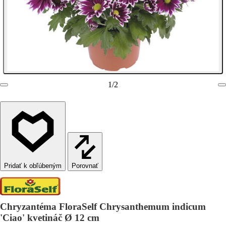
1
/
2
Porovnať
Chryzantéma FloraSelf Chrysanthemum indicum
'Ciao' kvetináč Ø 12 cm