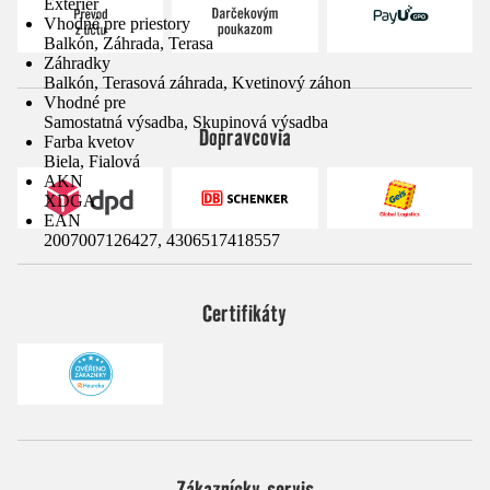
Exteriér
Vhodné pre priestory
Balkón, Záhrada, Terasa
Záhradky
Balkón, Terasová záhrada, Kvetinový záhon
Vhodné pre
Samostatná výsadba, Skupinová výsadba
Dopravcovia
Farba kvetov
Biela, Fialová
AKN
XDGA
EAN
2007007126427, 4306517418557
Certifikáty
Zákaznícky servis