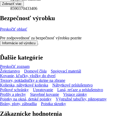
EAN
Zobraziť viac
8590370433406
Bezpečnosť výrobku
Preskočiť oblasť
Pre zodpovednosť za bezpečnosť výrobku pozrite
.
Informácie od výrobcu
Ďalšie kategórie
Preskočiť zoznam
Železiarstvo
Domové čísla
Spojovací materiál
Kovanie, kľučky, vložky do dverí
Trezory, pokladničky a skrine na zbrane
Kolieska, nábytkové kolieska
Nábytkové príslušenstvo
Poštové schránky
Upratovanie
Laná, reťaze a príslušenstvo
Profily a plechy
Stavebné kovanie
Visiace zámky
Poistky na okná, detské poistky
Výstražné tabuľky, piktogramy
Brány, ploty, zábradlia
Poistka skrutky
Zákaznícke hodnotenia