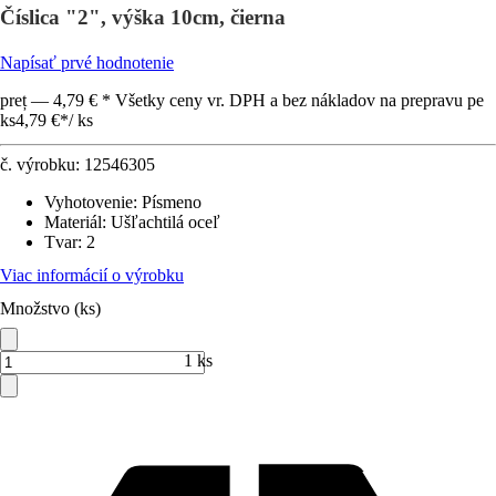
Číslica "2", výška 10cm, čierna
Napísať prvé hodnotenie
preț — 4,79 € * Všetky ceny vr. DPH a bez nákladov na prepravu pe
ks
4,79 €
*
/
ks
č. výrobku:
12546305
Vyhotovenie
:
Písmeno
Materiál
:
Ušľachtilá oceľ
Tvar
:
2
Viac informácií o výrobku
Množstvo (ks)
1 ks