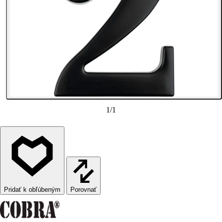
1
/
1
Porovnať