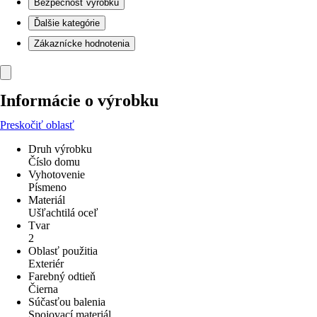
Bezpečnosť výrobku
Ďalšie kategórie
Zákaznícke hodnotenia
Informácie o výrobku
Preskočiť oblasť
Druh výrobku
Číslo domu
Vyhotovenie
Písmeno
Materiál
Ušľachtilá oceľ
Tvar
2
Oblasť použitia
Exteriér
Farebný odtieň
Čierna
Súčasťou balenia
Spojovací materiál