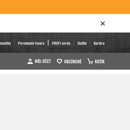
zásielky
Porovnanie tovaru
PROFI servis
Služby
Kariéra
MÔJ ÚČET
OBĽÚBENÉ
KOŠÍK