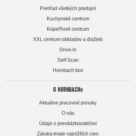
Prehľad všetkých predajní
Kuchynské centrum
Kúpeľňové centrum
XXL centrum obkladov a dlažieb
Drive-In
Self-Scan
Hornbach box
O HORNBACHu
Aktuálne pracovné ponuky
O nás
Údaje o prevádzkovateľovi
Záruka trvale najnižších cien