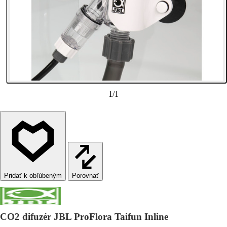
1
/
1
Porovnať
CO2 difuzér JBL ProFlora Taifun Inline