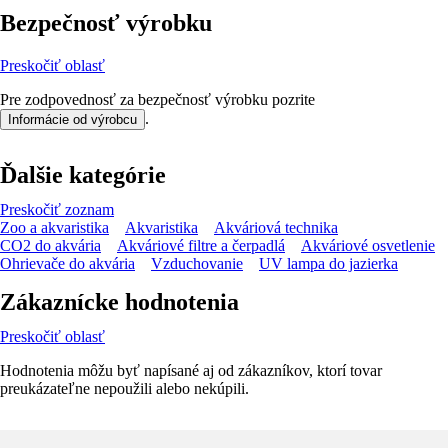
Bezpečnosť výrobku
Preskočiť oblasť
Pre zodpovednosť za bezpečnosť výrobku pozrite
.
Informácie od výrobcu
Ďalšie kategórie
Preskočiť zoznam
Zoo a akvaristika
Akvaristika
Akváriová technika
CO2 do akvária
Akváriové filtre a čerpadlá
Akváriové osvetlenie
Ohrievače do akvária
Vzduchovanie
UV lampa do jazierka
Zákaznícke hodnotenia
Preskočiť oblasť
Hodnotenia môžu byť napísané aj od zákazníkov, ktorí tovar
preukázateľne nepoužili alebo nekúpili.