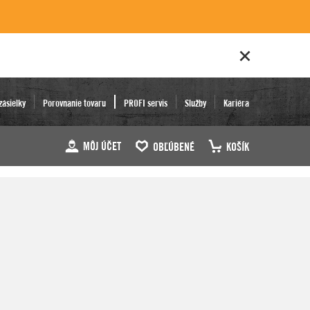
zásielky
Porovnanie tovaru
PROFI servis
Služby
Kariéra
MÔJ ÚČET
OBĽÚBENÉ
KOŠÍK