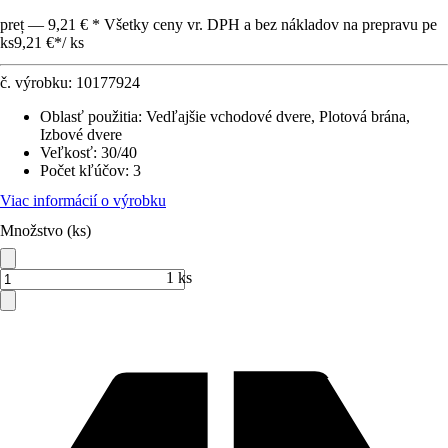
preț — 9,21 € * Všetky ceny vr. DPH a bez nákladov na prepravu pe
ks
9,21 €
*
/
ks
č. výrobku:
10177924
Oblasť použitia
:
Vedľajšie vchodové dvere, Plotová brána,
Izbové dvere
Veľkosť
:
30/40
Počet kľúčov
:
3
Viac informácií o výrobku
Množstvo (ks)
1 ks