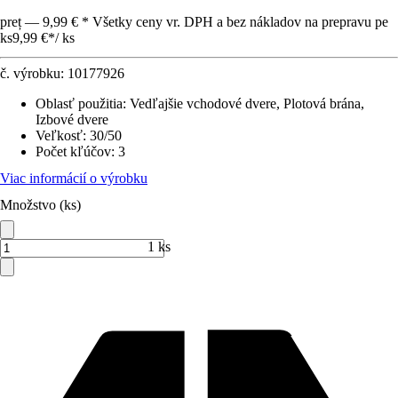
preț — 9,99 € * Všetky ceny vr. DPH a bez nákladov na prepravu pe
ks
9,99 €
*
/
ks
č. výrobku:
10177926
Oblasť použitia
:
Vedľajšie vchodové dvere, Plotová brána,
Izbové dvere
Veľkosť
:
30/50
Počet kľúčov
:
3
Viac informácií o výrobku
Množstvo (ks)
1 ks