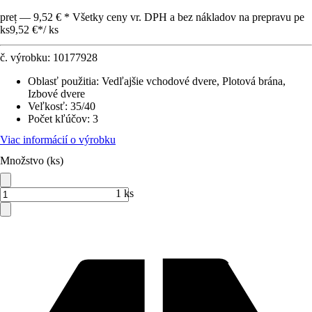
preț — 9,52 € * Všetky ceny vr. DPH a bez nákladov na prepravu pe
ks
9,52 €
*
/
ks
č. výrobku:
10177928
Oblasť použitia
:
Vedľajšie vchodové dvere, Plotová brána,
Izbové dvere
Veľkosť
:
35/40
Počet kľúčov
:
3
Viac informácií o výrobku
Množstvo (ks)
1 ks