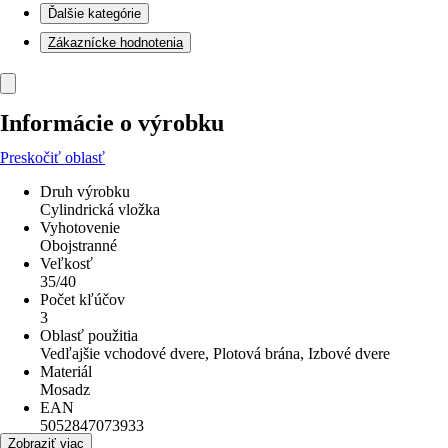
Ďalšie kategórie
Zákaznícke hodnotenia
Informácie o výrobku
Preskočiť oblasť
Druh výrobku
Cylindrická vložka
Vyhotovenie
Obojstranné
Veľkosť
35/40
Počet kľúčov
3
Oblasť použitia
Vedľajšie vchodové dvere, Plotová brána, Izbové dvere
Materiál
Mosadz
EAN
5052847073933
Zobraziť viac