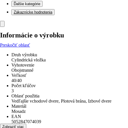
Ďalšie kategórie
Zákaznícke hodnotenia
Informácie o výrobku
Preskočiť oblasť
Druh výrobku
Cylindrická vložka
Vyhotovenie
Obojstranné
Veľkosť
40/40
Počet kľúčov
3
Oblasť použitia
Vedľajšie vchodové dvere, Plotová brána, Izbové dvere
Materiál
Mosadz
EAN
5052847074039
Zobraziť viac