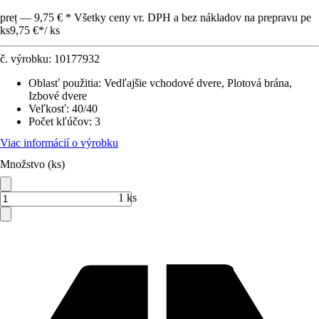
preț — 9,75 € * Všetky ceny vr. DPH a bez nákladov na prepravu pe
ks
9,75 €
*
/
ks
č. výrobku:
10177932
Oblasť použitia
:
Vedľajšie vchodové dvere, Plotová brána,
Izbové dvere
Veľkosť
:
40/40
Počet kľúčov
:
3
Viac informácií o výrobku
Množstvo (ks)
1 ks