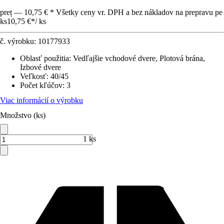
preț — 10,75 € * Všetky ceny vr. DPH a bez nákladov na prepravu pe
ks
10,75 €
*
/
ks
č. výrobku:
10177933
Oblasť použitia
:
Vedľajšie vchodové dvere, Plotová brána,
Izbové dvere
Veľkosť
:
40/45
Počet kľúčov
:
3
Viac informácií o výrobku
Množstvo (ks)
1 ks