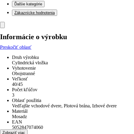
Ďalšie kategórie
Zákaznícke hodnotenia
Informácie o výrobku
Preskočiť oblasť
Druh výrobku
Cylindrická vložka
Vyhotovenie
Obojstranné
Veľkosť
40/45
Počet kľúčov
3
Oblasť použitia
Vedľajšie vchodové dvere, Plotová brána, Izbové dvere
Materiál
Mosadz
EAN
5052847074060
Zobraziť viac