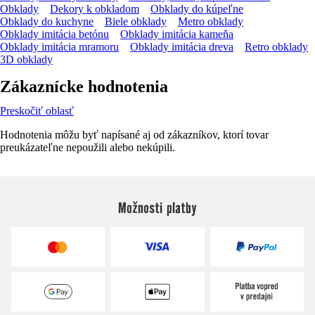
Obklady
Dekory k obkladom
Obklady do kúpeľne
Obklady do kuchyne
Biele obklady
Metro obklady
Obklady imitácia betónu
Obklady imitácia kameňa
Obklady imitácia mramoru
Obklady imitácia dreva
Retro obklady
3D obklady
Zákaznícke hodnotenia
Preskočiť oblasť
Hodnotenia môžu byť napísané aj od zákazníkov, ktorí tovar
preukázateľne nepoužili alebo nekúpili.
Možnosti platby