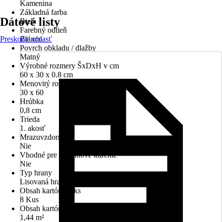
Kamenina
Základná farba
Dátové listy
Biela
Farebný odtieň
Preskočiť oblasť
Bianco
Povrch obkladu / dlažby
Matný
Výrobné rozmery ŠxDxH v cm
60 x 30 x 0.8 cm
Menovitý rozmer v cm
30 x 60
Hrúbka
0,8 cm
Trieda
1. akosť
Mrazuvzdorné
Nie
Vhodné pre podlahové kúrenie
Nie
Typ hrany
Lisovaná hrana
Obsah kartónu v ks
8 Kus
Obsah kartónu v m2
1,44 m²