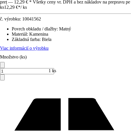
preț — 12,29 € * Všetky ceny vr. DPH a bez nákladov na prepravu pe
ks
12,29 €
*
/
ks
č. výrobku:
10041562
Povrch obkladu / dlažby
:
Matný
Materiál
:
Kamenina
Základná farba
:
Biela
Viac informácií o výrobku
Množstvo (ks)
1 ks