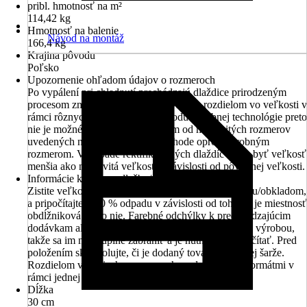
pribl. hmotnosť na m²
114,42 kg
Hmotnosť na balenie
Návod na montáž
166,4 kg
Krajina pôvodu
Poľsko
Upozornenie ohľadom údajov o rozmeroch
Po vypálení pri chladnutí prechádzajú dlaždice prirodzeným
procesom zmršťovania, čo môže viesť k rozdielom vo veľkosti v
rámci rôznych vyhotovení. Z dôvodu výrobnej technológie preto
nie je možné vyhnúť sa odchýlkam od menovitých rozmerov
uvedených na krabici alebo v obchode oproti výrobným
rozmerom. V prípade rektifikovaných dlaždíc môže byť veľkosť
menšia ako menovitá veľkosť v závislosti od pôvodnej veľkosti.
Informácie k nákupu dlažby/obkladu
Zistite veľkosť plochy, ktorá má byť pokrytá dlažbou/obkladom,
a pripočítajte 5-10 % odpadu v závislosti od toho, či je miestnosť
obdĺžniková alebo nie. Farebné odchýlky k predchádzajúcim
dodávkam alebo vzorkám v predajni sú podmienené výrobou,
takže sa im nedá úplne zabrániť a je nutné s nimi počítať. Pred
položením skontrolujte, či je dodaný tovar z rovnakej šarže.
Rozdielom v šaržiach a rozmeroch medzi rôznymi formátmi v
rámci jednej série sa nedá vyhnúť.
Dĺžka
30 cm