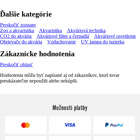
Ďalšie kategórie
Preskočiť zoznam
Zoo a akvaristika
Akvaristika
Akváriová technika
CO2 do akvária
Akváriové filtre a čerpadlá
Akváriové osvetlenie
Ohrievače do akvária
Vzduchovanie
UV lampa do jazierka
Zákaznícke hodnotenia
Preskočiť oblasť
Hodnotenia môžu byť napísané aj od zákazníkov, ktorí tovar
preukázateľne nepoužili alebo nekúpili.
Možnosti platby