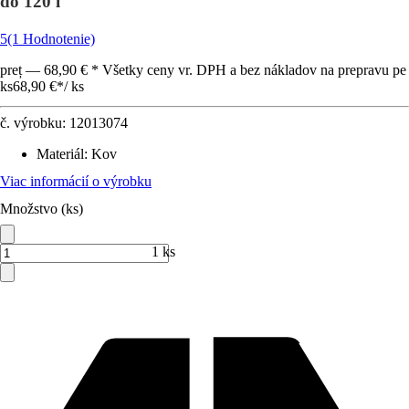
do 120 l
5
(1 Hodnotenie)
preț — 68,90 € * Všetky ceny vr. DPH a bez nákladov na prepravu pe
ks
68,90 €
*
/
ks
č. výrobku:
12013074
Materiál
:
Kov
Viac informácií o výrobku
Množstvo (ks)
1 ks