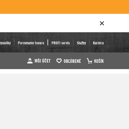
zásielky
Porovnanie tovaru
PROFI servis
Služby
Kariéra
MÔJ ÚČET
OBĽÚBENÉ
KOŠÍK