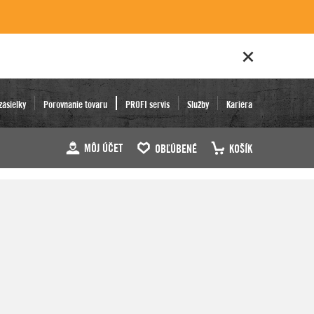
zásielky
Porovnanie tovaru
PROFI servis
Služby
Kariéra
MÔJ ÚČET
OBĽÚBENÉ
KOŠÍK