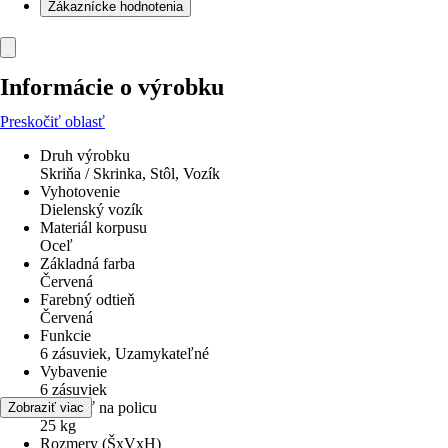
Zákaznícke hodnotenia
Informácie o výrobku
Preskočiť oblasť
Druh výrobku
Skriňa / Skrinka, Stôl, Vozík
Vyhotovenie
Dielenský vozík
Materiál korpusu
Oceľ
Základná farba
Červená
Farebný odtieň
Červená
Funkcie
6 zásuviek, Uzamykateľné
Vybavenie
6 zásuviek
Nosnosť na policu
Zobraziť viac
25 kg
Rozmery (ŠxVxH)