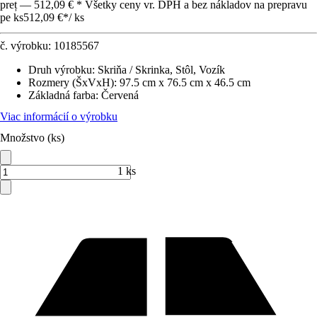
preț — 512,09 € * Všetky ceny vr. DPH a bez nákladov na prepravu
pe ks
512,09 €
*
/
ks
č. výrobku:
10185567
Druh výrobku
:
Skriňa / Skrinka, Stôl, Vozík
Rozmery (ŠxVxH)
:
97.5 cm x 76.5 cm x 46.5 cm
Základná farba
:
Červená
Viac informácií o výrobku
Množstvo (ks)
1 ks