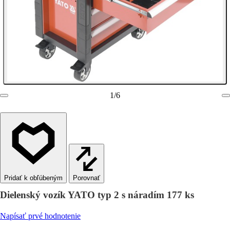
1
/
6
Porovnať
Dielenský vozík YATO typ 2 s náradím 177 ks
Napísať prvé hodnotenie