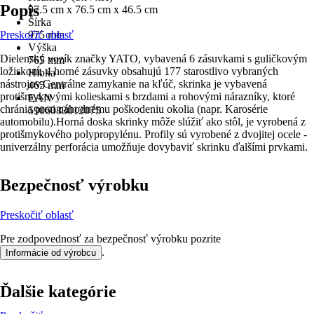
Popis
97.5 cm x 76.5 cm x 46.5 cm
Šírka
Preskočiť oblasť
975 mm
Výška
Dielenský vozík značky YATO, vybavená 6 zásuvkami s guličkovým
765 mm
ložiskom, 4 horné zásuvky obsahujú 177 starostlivo vybraných
Hĺbka
nástrojov.Centrálne zamykanie na kľúč, skrinka je vybavená
465 mm
protišmykovými kolieskami s brzdami a rohovými nárazníky, ktoré
EAN
chránia proti náhodnému poškodeniu okolia (napr. Karosérie
5906083012075
automobilu).Horná doska skrinky môže slúžiť ako stôl, je vyrobená z
protišmykového polypropylénu. Profily sú vyrobené z dvojitej ocele -
univerzálny perforácia umožňuje dovybaviť skrinku ďalšími prvkami.
Bezpečnosť výrobku
Preskočiť oblasť
Pre zodpovednosť za bezpečnosť výrobku pozrite
.
Informácie od výrobcu
Ďalšie kategórie