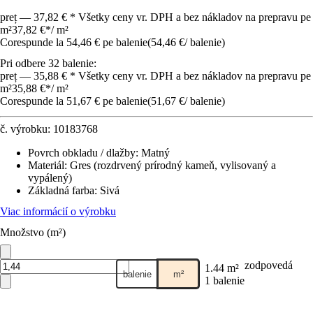
preț — 37,82 € * Všetky ceny vr. DPH a bez nákladov na prepravu pe
m²
37,82 €
*
/
m²
Corespunde la 54,46 € pe balenie
(
54,46 €
/
balenie
)
Pri odbere 32 balenie:
preț — 35,88 € * Všetky ceny vr. DPH a bez nákladov na prepravu pe
m²
35,88 €
*
/
m²
Corespunde la 51,67 € pe balenie
(
51,67 €
/
balenie
)
č. výrobku:
10183768
Povrch obkladu / dlažby
:
Matný
Materiál
:
Gres (rozdrvený prírodný kameň, vylisovaný a
vypálený)
Základná farba
:
Sivá
Viac informácií o výrobku
Množstvo (m²)
zodpovedá
1.44 m²
balenie
m²
1 balenie