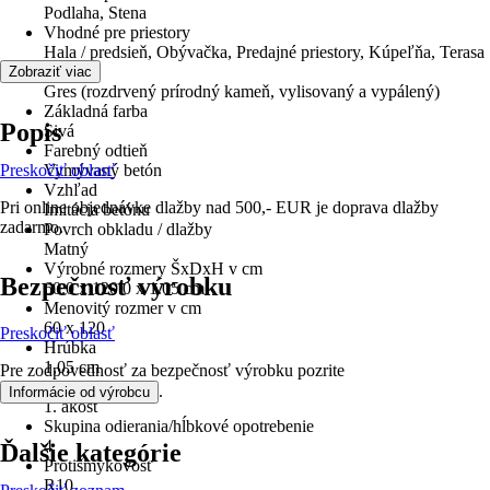
Podlaha, Stena
Vhodné pre priestory
Hala / predsieň, Obývačka, Predajné priestory, Kúpeľňa, Terasa
Materiál
Zobraziť viac
Gres (rozdrvený prírodný kameň, vylisovaný a vypálený)
Základná farba
Popis
Sivá
Farebný odtieň
Preskočiť oblasť
Vymývaný betón
Vzhľad
Pri online objednávke dlažby nad 500,- EUR je doprava dlažby
Imitácia betónu
zadarmo.
Povrch obkladu / dlažby
Matný
Výrobné rozmery ŠxDxH v cm
Bezpečnosť výrobku
60.0 x 120.0 x 1.05 cm
Menovitý rozmer v cm
60 x 120
Preskočiť oblasť
Hrúbka
1,05 cm
Pre zodpovednosť za bezpečnosť výrobku pozrite
Trieda
.
Informácie od výrobcu
1. akosť
Skupina odierania/hĺbkové opotrebenie
4
Ďalšie kategórie
Protišmykovosť
R10