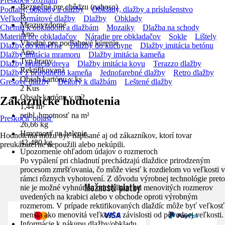
Preskočiť zoznam
Bezpečné pre chôdzu (naboso)
Podlahy, obklady a dlažby
Obklady, dlažby a príslušenstvo
B
Veľkoformátové dlažby
Dlažby
Obklady
Mrazuvzdorné
Chémia k obkladom a dlažbám
Mozaiky
Dlažba na schody
Áno
Materiál pre obkladačov
Náradie pre obkladačov
Sokle
Lištely
Vhodné pre podlahové kúrenie
Dlažby do kúpeľne
Dlažby do kuchyne
Dlažby imitácia betónu
Áno
Dlažby imitácia mramoru
Dlažby imitácia kameňa
Typ hrany
Dlažby imitácia dreva
Dlažby imitácia kovu
Terazzo dlažby
Rektifikovaná
Dlažby z prírodného kameňa
Jednofarebné dlažby
Retro dlažby
Obsah kartónu v ks
Gresové dlažby
Dekory k dlažbám
Leštené dlažby
2 Kus
Obsah kartónu v m2
Zákaznícke hodnotenia
1,44 m²
pribl. hmotnosť na m²
Preskočiť oblasť
26,66 kg
Hmotnosť na balenie
Hodnotenia môžu byť napísané aj od zákazníkov, ktorí tovar
42,480 kg
preukázateľne nepoužili alebo nekúpili.
Upozornenie ohľadom údajov o rozmeroch
Po vypálení pri chladnutí prechádzajú dlaždice prirodzeným
procesom zmršťovania, čo môže viesť k rozdielom vo veľkosti v
rámci rôznych vyhotovení. Z dôvodu výrobnej technológie preto
Možnosti platby
nie je možné vyhnúť sa odchýlkam od menovitých rozmerov
uvedených na krabici alebo v obchode oproti výrobným
rozmerom. V prípade rektifikovaných dlaždíc môže byť veľkosť
menšia ako menovitá veľkosť v závislosti od pôvodnej veľkosti.
Informácie k nákupu dlažby/obkladu