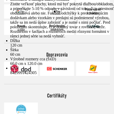
Zistite veľkosť plochy, ktorá má byť pokrytá dlažbou/obkladom,
a pripočítajte 5-10 % odpadu v závislosti od toho, či je miestnosť
obdĺžniková alebo nie. Farebné odchýlky k predchádzajúcim
dodávkam alebo vzorkám v predajni sú podmienené výrobou,
takže sa im nedá úplne zabrániť a je nutné s nimi počítať. Pred
položením skontrolujte, či je dodaný tovar z rovnakej šarže.
Rozdielom v šaržiach a rozmeroch medzi rôznymi formátmi v
rámci jednej série sa nedá vyhnúť.
Dĺžka
120 cm
Šírka
Dopravcovia
60 cm
Výrobné rozmery cca (ŠxD)
60.0 cm x 120.0 cm
EAN
8429991424305
Certifikáty