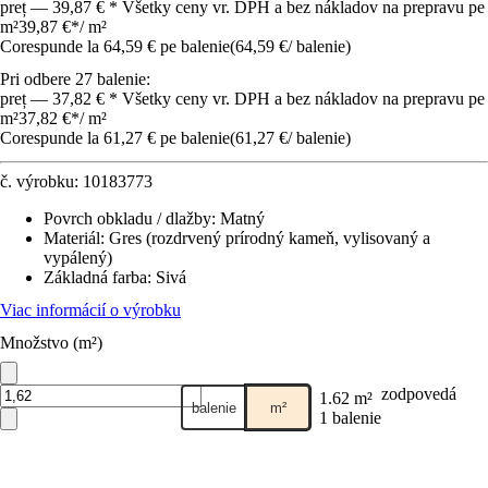
preț — 39,87 € * Všetky ceny vr. DPH a bez nákladov na prepravu pe
m²
39,87 €
*
/
m²
Corespunde la 64,59 € pe balenie
(
64,59 €
/
balenie
)
Pri odbere 27 balenie:
preț — 37,82 € * Všetky ceny vr. DPH a bez nákladov na prepravu pe
m²
37,82 €
*
/
m²
Corespunde la 61,27 € pe balenie
(
61,27 €
/
balenie
)
č. výrobku:
10183773
Povrch obkladu / dlažby
:
Matný
Materiál
:
Gres (rozdrvený prírodný kameň, vylisovaný a
vypálený)
Základná farba
:
Sivá
Viac informácií o výrobku
Množstvo (m²)
zodpovedá
1.62 m²
balenie
m²
1 balenie