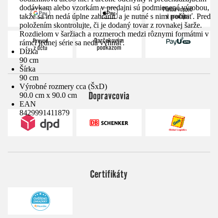
dodávkam alebo vzorkám v predajni sú podmienené výrobou,
takže sa im nedá úplne zabrániť a je nutné s nimi počítať. Pred
položením skontrolujte, či je dodaný tovar z rovnakej šarže.
Rozdielom v šaržiach a rozmeroch medzi rôznymi formátmi v
rámci jednej série sa nedá vyhnúť.
Dĺžka
90 cm
Šírka
90 cm
Výrobné rozmery cca (ŠxD)
Dopravcovia
90.0 cm x 90.0 cm
EAN
8429991411879
Certifikáty