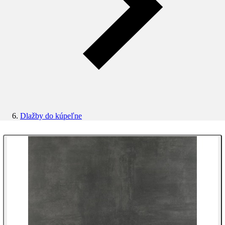
Dlažby do kúpeľne