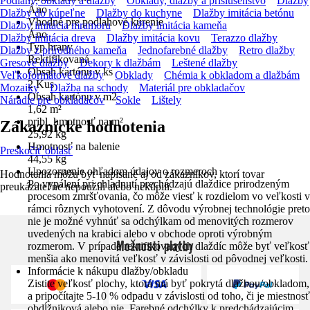
Podlahy, obklady a dlažby
Obklady, dlažby a príslušenstvo
Dlažby
Áno
Dlažby do kúpeľne
Dlažby do kuchyne
Dlažby imitácia betónu
Vhodné pre podlahové kúrenie
Dlažby imitácia mramoru
Dlažby imitácia kameňa
Áno
Dlažby imitácia dreva
Dlažby imitácia kovu
Terazzo dlažby
Typ hrany
Dlažby z prírodného kameňa
Jednofarebné dlažby
Retro dlažby
Rektifikovaná
Gresové dlažby
Dekory k dlažbám
Leštené dlažby
Obsah kartónu v ks
Veľkoformátové dlažby
Obklady
Chémia k obkladom a dlažbám
2 Kus
Mozaiky
Dlažba na schody
Materiál pre obkladačov
Obsah kartónu v m2
Náradie pre obkladačov
Sokle
Lištely
1,62 m²
pribl. hmotnosť na m²
Zákaznícke hodnotenia
25,92 kg
Hmotnosť na balenie
Preskočiť oblasť
44,55 kg
Upozornenie ohľadom údajov o rozmeroch
Hodnotenia môžu byť napísané aj od zákazníkov, ktorí tovar
Po vypálení pri chladnutí prechádzajú dlaždice prirodzeným
preukázateľne nepoužili alebo nekúpili.
procesom zmršťovania, čo môže viesť k rozdielom vo veľkosti v
rámci rôznych vyhotovení. Z dôvodu výrobnej technológie preto
nie je možné vyhnúť sa odchýlkam od menovitých rozmerov
uvedených na krabici alebo v obchode oproti výrobným
Možnosti platby
rozmerom. V prípade rektifikovaných dlaždíc môže byť veľkosť
menšia ako menovitá veľkosť v závislosti od pôvodnej veľkosti.
Informácie k nákupu dlažby/obkladu
Zistite veľkosť plochy, ktorá má byť pokrytá dlažbou/obkladom,
a pripočítajte 5-10 % odpadu v závislosti od toho, či je miestnosť
obdĺžniková alebo nie. Farebné odchýlky k predchádzajúcim