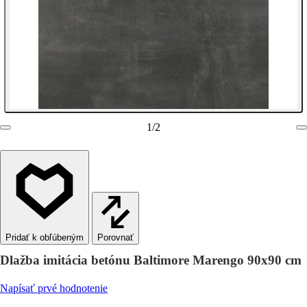
1
/
2
Porovnať
Dlažba imitácia betónu Baltimore Marengo 90x90 cm
Napísať prvé hodnotenie