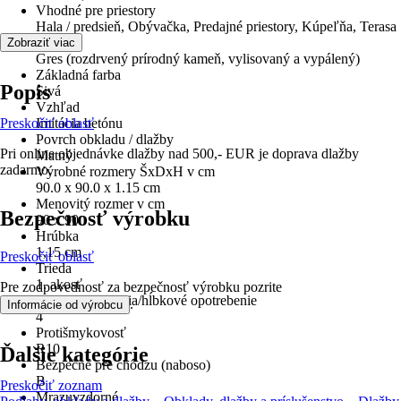
Vhodné pre priestory
Hala / predsieň, Obývačka, Predajné priestory, Kúpeľňa, Terasa
Materiál
Zobraziť viac
Gres (rozdrvený prírodný kameň, vylisovaný a vypálený)
Základná farba
Popis
Sivá
Vzhľad
Preskočiť oblasť
Imitácia betónu
Povrch obkladu / dlažby
Pri online objednávke dlažby nad 500,- EUR je doprava dlažby
Matný
zadarmo.
Výrobné rozmery ŠxDxH v cm
90.0 x 90.0 x 1.15 cm
Menovitý rozmer v cm
Bezpečnosť výrobku
90 x 90
Hrúbka
1,15 cm
Preskočiť oblasť
Trieda
1. akosť
Pre zodpovednosť za bezpečnosť výrobku pozrite
Skupina odierania/hĺbkové opotrebenie
.
Informácie od výrobcu
4
Protišmykovosť
R10
Ďalšie kategórie
Bezpečné pre chôdzu (naboso)
B
Preskočiť zoznam
Mrazuvzdorné