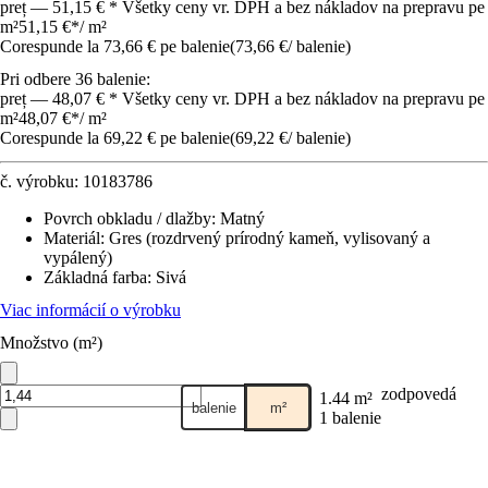
preț — 51,15 € * Všetky ceny vr. DPH a bez nákladov na prepravu pe
m²
51,15 €
*
/
m²
Corespunde la 73,66 € pe balenie
(
73,66 €
/
balenie
)
Pri odbere 36 balenie:
preț — 48,07 € * Všetky ceny vr. DPH a bez nákladov na prepravu pe
m²
48,07 €
*
/
m²
Corespunde la 69,22 € pe balenie
(
69,22 €
/
balenie
)
č. výrobku:
10183786
Povrch obkladu / dlažby
:
Matný
Materiál
:
Gres (rozdrvený prírodný kameň, vylisovaný a
vypálený)
Základná farba
:
Sivá
Viac informácií o výrobku
Množstvo (m²)
zodpovedá
1.44 m²
balenie
m²
1 balenie