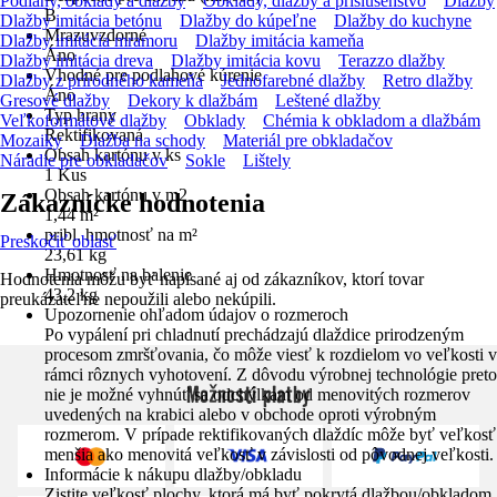
Podlahy, obklady a dlažby
Obklady, dlažby a príslušenstvo
Dlažby
B
Dlažby imitácia betónu
Dlažby do kúpeľne
Dlažby do kuchyne
Mrazuvzdorné
Dlažby imitácia mramoru
Dlažby imitácia kameňa
Áno
Dlažby imitácia dreva
Dlažby imitácia kovu
Terazzo dlažby
Vhodné pre podlahové kúrenie
Dlažby z prírodného kameňa
Jednofarebné dlažby
Retro dlažby
Áno
Gresové dlažby
Dekory k dlažbám
Leštené dlažby
Typ hrany
Veľkoformátové dlažby
Obklady
Chémia k obkladom a dlažbám
Rektifikovaná
Mozaiky
Dlažba na schody
Materiál pre obkladačov
Obsah kartónu v ks
Náradie pre obkladačov
Sokle
Lištely
1 Kus
Obsah kartónu v m2
Zákaznícke hodnotenia
1,44 m²
pribl. hmotnosť na m²
Preskočiť oblasť
23,61 kg
Hmotnosť na balenie
Hodnotenia môžu byť napísané aj od zákazníkov, ktorí tovar
43,2 kg
preukázateľne nepoužili alebo nekúpili.
Upozornenie ohľadom údajov o rozmeroch
Po vypálení pri chladnutí prechádzajú dlaždice prirodzeným
procesom zmršťovania, čo môže viesť k rozdielom vo veľkosti v
rámci rôznych vyhotovení. Z dôvodu výrobnej technológie preto
Možnosti platby
nie je možné vyhnúť sa odchýlkam od menovitých rozmerov
uvedených na krabici alebo v obchode oproti výrobným
rozmerom. V prípade rektifikovaných dlaždíc môže byť veľkosť
menšia ako menovitá veľkosť v závislosti od pôvodnej veľkosti.
Informácie k nákupu dlažby/obkladu
Zistite veľkosť plochy, ktorá má byť pokrytá dlažbou/obkladom,