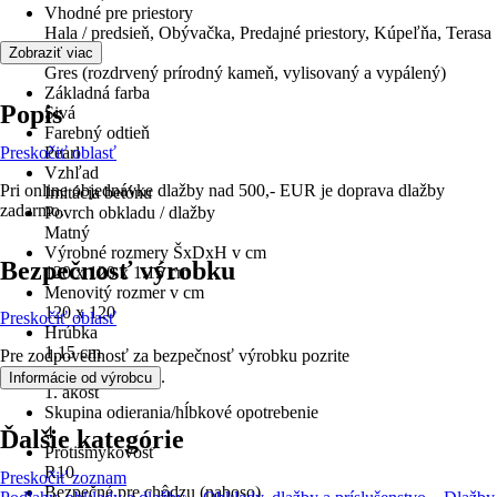
Vhodné pre priestory
Hala / predsieň, Obývačka, Predajné priestory, Kúpeľňa, Terasa
Materiál
Zobraziť viac
Gres (rozdrvený prírodný kameň, vylisovaný a vypálený)
Základná farba
Popis
Sivá
Farebný odtieň
Preskočiť oblasť
Pearl
Vzhľad
Pri online objednávke dlažby nad 500,- EUR je doprava dlažby
Imitácia betónu
zadarmo.
Povrch obkladu / dlažby
Matný
Výrobné rozmery ŠxDxH v cm
Bezpečnosť výrobku
120 x 120 x 1.15 cm
Menovitý rozmer v cm
120 x 120
Preskočiť oblasť
Hrúbka
1,15 cm
Pre zodpovednosť za bezpečnosť výrobku pozrite
Trieda
.
Informácie od výrobcu
1. akosť
Skupina odierania/hĺbkové opotrebenie
4
Ďalšie kategórie
Protišmykovosť
R10
Preskočiť zoznam
Bezpečné pre chôdzu (naboso)