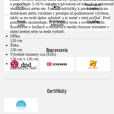
a pripočítajte 5-10 % odpadu v závislosti od toho, či je miestnosť
obdĺžniková alebo nie. Farebné odchýlky k predchádzajúcim
dodávkam alebo vzorkám v predajni sú podmienené výrobou,
takže sa im nedá úplne zabrániť a je nutné s nimi počítať. Pred
položením skontrolujte, či je dodaný tovar z rovnakej šarže.
Rozdielom v šaržiach a rozmeroch medzi rôznymi formátmi v
rámci jednej série sa nedá vyhnúť.
Dĺžka
120 cm
Šírka
Dopravcovia
120 cm
Výrobné rozmery cca (ŠxD)
120 cm x 120 cm
EAN
8429991317645
Certifikáty