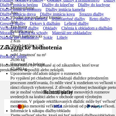
Podlahy, obklady a dlažby
Obklady, dlažby a príslušenstvo
Dlažby
B
Dlažby imitácia betónu
Dlažby do kúpeľne
Dlažby do kuchyne
Mrazuvzdorné
Dlažby imitácia mramoru
Dlažby imitácia kameňa
Áno
Dlažby imitácia dreva
Dlažby imitácia kovu
Terazzo dlažby
Vhodné pre podlahové kúrenie
Dlažby z prírodného kameňa
Jednofarebné dlažby
Retro dlažby
Áno
Gresové dlažby
Dekory k dlažbám
Leštené dlažby
Typ hrany
Veľkoformátové dlažby
Obklady
Chémia k obkladom a dlažbám
Rektifikovaná
Mozaiky
Dlažba na schody
Materiál pre obkladačov
Obsah kartónu v ks
Náradie pre obkladačov
Sokle
Lištely
2 Kus
Obsah kartónu v m2
Zákaznícke hodnotenia
1,44 m²
pribl. hmotnosť na m²
Preskočiť oblasť
26,66 kg
Hmotnosť na balenie
Hodnotenia môžu byť napísané aj od zákazníkov, ktorí tovar
42,480 kg
preukázateľne nepoužili alebo nekúpili.
Upozornenie ohľadom údajov o rozmeroch
Po vypálení pri chladnutí prechádzajú dlaždice prirodzeným
procesom zmršťovania, čo môže viesť k rozdielom vo veľkosti v
rámci rôznych vyhotovení. Z dôvodu výrobnej technológie preto
Možnosti platby
nie je možné vyhnúť sa odchýlkam od menovitých rozmerov
uvedených na krabici alebo v obchode oproti výrobným
rozmerom. V prípade rektifikovaných dlaždíc môže byť veľkosť
menšia ako menovitá veľkosť v závislosti od pôvodnej veľkosti.
Informácie k nákupu dlažby/obkladu
Zistite veľkosť plochy, ktorá má byť pokrytá dlažbou/obkladom,