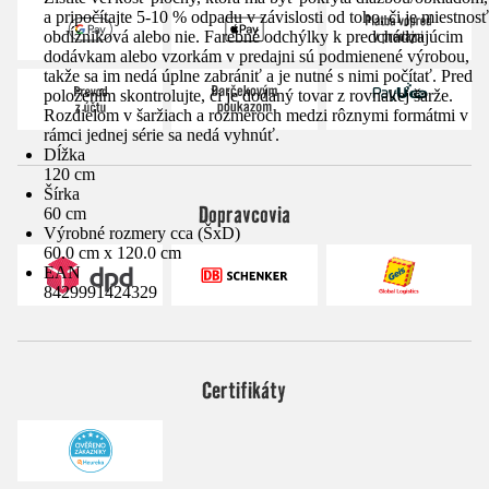
a pripočítajte 5-10 % odpadu v závislosti od toho, či je miestnosť
obdĺžniková alebo nie. Farebné odchýlky k predchádzajúcim
dodávkam alebo vzorkám v predajni sú podmienené výrobou,
takže sa im nedá úplne zabrániť a je nutné s nimi počítať. Pred
položením skontrolujte, či je dodaný tovar z rovnakej šarže.
Rozdielom v šaržiach a rozmeroch medzi rôznymi formátmi v
rámci jednej série sa nedá vyhnúť.
Dĺžka
120 cm
Šírka
Dopravcovia
60 cm
Výrobné rozmery cca (ŠxD)
60.0 cm x 120.0 cm
EAN
8429991424329
Certifikáty