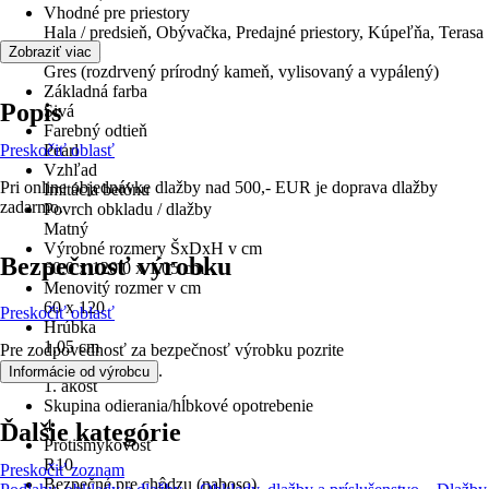
Vhodné pre priestory
Hala / predsieň, Obývačka, Predajné priestory, Kúpeľňa, Terasa
Materiál
Zobraziť viac
Gres (rozdrvený prírodný kameň, vylisovaný a vypálený)
Základná farba
Popis
Sivá
Farebný odtieň
Preskočiť oblasť
Pearl
Vzhľad
Pri online objednávke dlažby nad 500,- EUR je doprava dlažby
Imitácia betónu
zadarmo.
Povrch obkladu / dlažby
Matný
Výrobné rozmery ŠxDxH v cm
Bezpečnosť výrobku
60.0 x 120.0 x 1.05 cm
Menovitý rozmer v cm
60 x 120
Preskočiť oblasť
Hrúbka
1,05 cm
Pre zodpovednosť za bezpečnosť výrobku pozrite
Trieda
.
Informácie od výrobcu
1. akosť
Skupina odierania/hĺbkové opotrebenie
4
Ďalšie kategórie
Protišmykovosť
R10
Preskočiť zoznam
Bezpečné pre chôdzu (naboso)