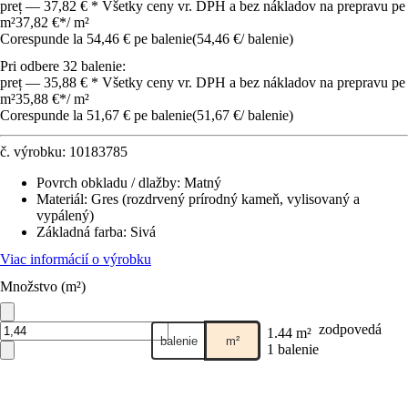
preț — 37,82 € * Všetky ceny vr. DPH a bez nákladov na prepravu pe
m²
37,82 €
*
/
m²
Corespunde la 54,46 € pe balenie
(
54,46 €
/
balenie
)
Pri odbere 32 balenie:
preț — 35,88 € * Všetky ceny vr. DPH a bez nákladov na prepravu pe
m²
35,88 €
*
/
m²
Corespunde la 51,67 € pe balenie
(
51,67 €
/
balenie
)
č. výrobku:
10183785
Povrch obkladu / dlažby
:
Matný
Materiál
:
Gres (rozdrvený prírodný kameň, vylisovaný a
vypálený)
Základná farba
:
Sivá
Viac informácií o výrobku
Množstvo (m²)
zodpovedá
1.44 m²
balenie
m²
1 balenie