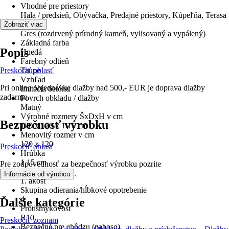
Vhodné pre priestory
Hala / predsieň, Obývačka, Predajné priestory, Kúpeľňa, Terasa
Materiál
Zobraziť viac
Gres (rozdrvený prírodný kameň, vylisovaný a vypálený)
Základná farba
Popis
Hnedá
Farebný odtieň
Preskočiť oblasť
Taupe
Vzhľad
Pri online objednávke dlažby nad 500,- EUR je doprava dlažby
Imitácia betónu
zadarmo.
Povrch obkladu / dlažby
Matný
Výrobné rozmery ŠxDxH v cm
Bezpečnosť výrobku
120 x 120 x 1.15 cm
Menovitý rozmer v cm
120 x 120
Preskočiť oblasť
Hrúbka
1,15 cm
Pre zodpovednosť za bezpečnosť výrobku pozrite
Trieda
.
Informácie od výrobcu
1. akosť
Skupina odierania/hĺbkové opotrebenie
4
Ďalšie kategórie
Protišmykovosť
R10
Preskočiť zoznam
Bezpečné pre chôdzu (naboso)