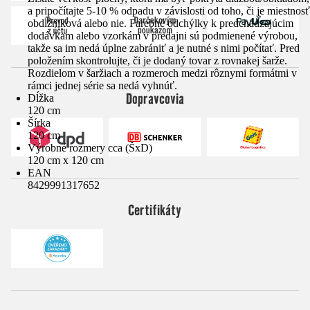
a pripočítajte 5-10 % odpadu v závislosti od toho, či je miestnosť
obdĺžniková alebo nie. Farebné odchýlky k predchádzajúcim
dodávkam alebo vzorkám v predajni sú podmienené výrobou,
takže sa im nedá úplne zabrániť a je nutné s nimi počítať. Pred
položením skontrolujte, či je dodaný tovar z rovnakej šarže.
Rozdielom v šaržiach a rozmeroch medzi rôznymi formátmi v
rámci jednej série sa nedá vyhnúť.
Dopravcovia
Dĺžka
120 cm
Šírka
120 cm
Výrobné rozmery cca (ŠxD)
120 cm x 120 cm
EAN
8429991317652
Certifikáty