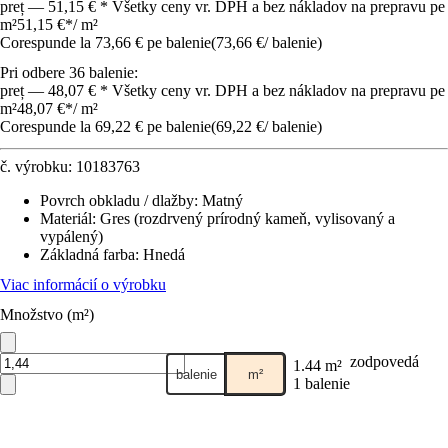
preț — 51,15 € * Všetky ceny vr. DPH a bez nákladov na prepravu pe
m²
51,15 €
*
/
m²
Corespunde la 73,66 € pe balenie
(
73,66 €
/
balenie
)
Pri odbere 36 balenie:
preț — 48,07 € * Všetky ceny vr. DPH a bez nákladov na prepravu pe
m²
48,07 €
*
/
m²
Corespunde la 69,22 € pe balenie
(
69,22 €
/
balenie
)
č. výrobku:
10183763
Povrch obkladu / dlažby
:
Matný
Materiál
:
Gres (rozdrvený prírodný kameň, vylisovaný a
vypálený)
Základná farba
:
Hnedá
Viac informácií o výrobku
Množstvo (m²)
zodpovedá
1.44 m²
balenie
m²
1 balenie