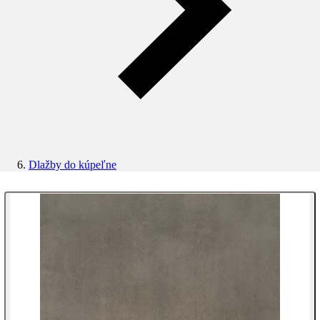
Dlažby do kúpeľne