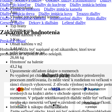
Podlahy, obklady a dlažby
Obklady, dlažby a príslušenstvo
Dlažby
B
Dlažby do kúpeľne
Dlažby do kuchyne
Dlažby imitácia betónu
Mrazuvzdorné
Dlažby imitácia mramoru
Dlažby imitácia kameňa
Áno
Dlažby imitácia dreva
Dlažby imitácia kovu
Terazzo dlažby
Vhodné pre podlahové kúrenie
Dlažby z prírodného kameňa
Jednofarebné dlažby
Retro dlažby
Áno
Gresové dlažby
Dekory k dlažbám
Leštené dlažby
Typ hrany
Rektifikovaná
Zákaznícke hodnotenia
Obsah kartónu v ks
1 Kus
Preskočiť oblasť
Obsah kartónu v m2
1,44 m²
Hodnotenia môžu byť napísané aj od zákazníkov, ktorí tovar
pribl. hmotnosť na m²
preukázateľne nepoužili alebo nekúpili.
26,66 kg
Hmotnosť na balenie
43,2 kg
Upozornenie ohľadom údajov o rozmeroch
Možnosti platby
Po vypálení pri chladnutí prechádzajú dlaždice prirodzeným
procesom zmršťovania, čo môže viesť k rozdielom vo veľkosti v
rámci rôznych vyhotovení. Z dôvodu výrobnej technológie preto
nie je možné vyhnúť sa odchýlkam od menovitých rozmerov
uvedených na krabici alebo v obchode oproti výrobným
rozmerom. V prípade rektifikovaných dlaždíc môže byť veľkosť
menšia ako menovitá veľkosť v závislosti od pôvodnej veľkosti.
Informácie k nákupu dlažby/obkladu
Zistite veľkosť plochy, ktorá má byť pokrytá dlažbou/obkladom,