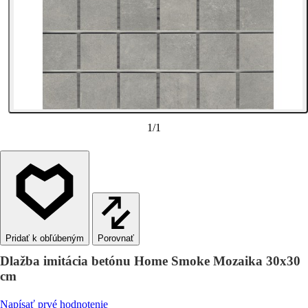
1
/
1
Porovnať
Dlažba imitácia betónu Home Smoke Mozaika 30x30
cm
Napísať prvé hodnotenie