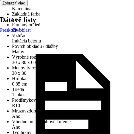
Materiál
Zobraziť viac
Kamenina
Základná farba
Dátové listy
Sivá
Farebný odtieň
Preskočiť oblasť
Sivá
Vzhľad
Imitácia betónu
Povrch obkladu / dlažby
Matný
Výrobné rozmery ŠxDxH v cm
30 x 30 x 0.85 cm
Menovitý rozmer v cm
30 x 30
Hrúbka
0,85 cm
Trieda
1. akosť
Protišmykovosť
R10
Mrazuvzdorné
Áno
Vhodné pre podlahové kúrenie
Áno
Typ hrany