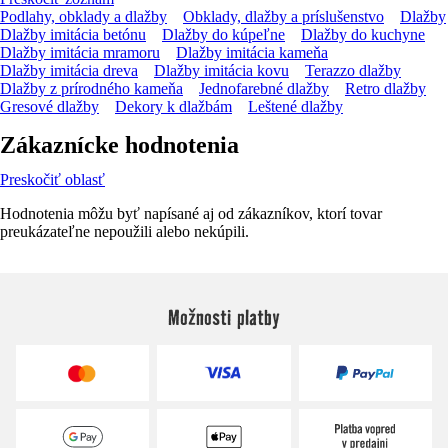
Podlahy, obklady a dlažby
Obklady, dlažby a príslušenstvo
Dlažby
Dlažby imitácia betónu
Dlažby do kúpeľne
Dlažby do kuchyne
Dlažby imitácia mramoru
Dlažby imitácia kameňa
Dlažby imitácia dreva
Dlažby imitácia kovu
Terazzo dlažby
Dlažby z prírodného kameňa
Jednofarebné dlažby
Retro dlažby
Gresové dlažby
Dekory k dlažbám
Leštené dlažby
Zákaznícke hodnotenia
Preskočiť oblasť
Hodnotenia môžu byť napísané aj od zákazníkov, ktorí tovar
preukázateľne nepoužili alebo nekúpili.
Možnosti platby