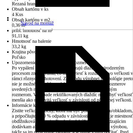
Rezaná hrana
Obsah kartónu v ks
4 Kus
Obsah kartónu v m2
Návod na montáž
0,36 m²
pribl. hmotnosť na m²
91,11 kg
Hmotnosť na balenie
33,2 kg
Krajina pôvodu
Poľsko
Upozornenie ohľadom údajov o rozmeroch
Po vypálení pri chladnutí prechádzajú dlaždice prirodzeným
procesom zmršťovania, čo môže viesť k rozdielom vo veľkosti v
rámci rôznych vyhotovení. Z dôvodu výrobnej technológie preto
nie je možné vyhnúť sa odchýlkam od menovitých rozmerov
uvedených na krabici alebo v obchode oproti výrobným
rozmerom. V prípade rektifikovaných dlaždíc môže byť veľkosť
menšia ako menovitá veľkosť v závislosti od pôvodnej veľkosti.
Informácie k nákupu dlažby/obkladu
Zistite veľkosť plochy, ktorá má byť pokrytá dlažbou/obkladom,
a pripočítajte 5-10 % odpadu v závislosti od toho, či je miestnosť
obdĺžniková alebo nie. Farebné odchýlky k predchádzajúcim
dodávkam alebo vzorkám v predajni sú podmienené výrobou,
takže sa im nedá úplne zabrániť a je nutné s nimi počítať. Pred