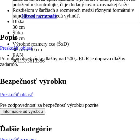
položením skontrolujte, či je dodaný tovar z rovnakej šarže.
Rozdielom v šaržiach a rozmeroch medzi rôznymi formátmi v
rámci jednej série sa nedá vyhnúť.
Návod na montáž
Dĺžka
30 cm
Šírka
Popis
30 cm
Výrobné rozmery cca (ŠxD)
Preskočiť oblasť
30 cm x 30 cm
EAN
Pri online objednávke dlažby nad 500,- EUR je doprava dlažby
8011373613386
zadarmo.
Bezpečnosť výrobku
Preskočiť oblasť
Pre zodpovednosť za bezpečnosť výrobku pozrite
.
Informácie od výrobcu
Ďalšie kategórie
Preskočiť zoznam