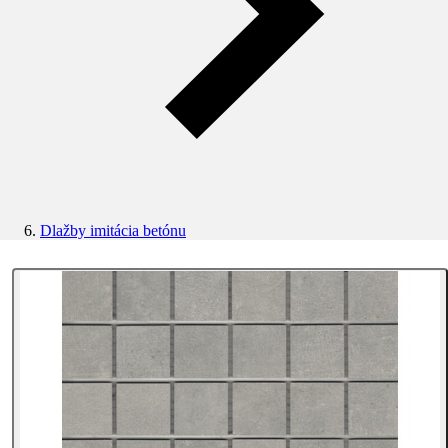
Dlažby imitácia betónu