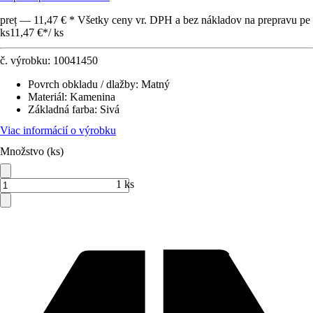
preț — 11,47 € * Všetky ceny vr. DPH a bez nákladov na prepravu pe
ks
11,47 €
*
/
ks
č. výrobku:
10041450
Povrch obkladu / dlažby
:
Matný
Materiál
:
Kamenina
Základná farba
:
Sivá
Viac informácií o výrobku
Množstvo (ks)
1 ks