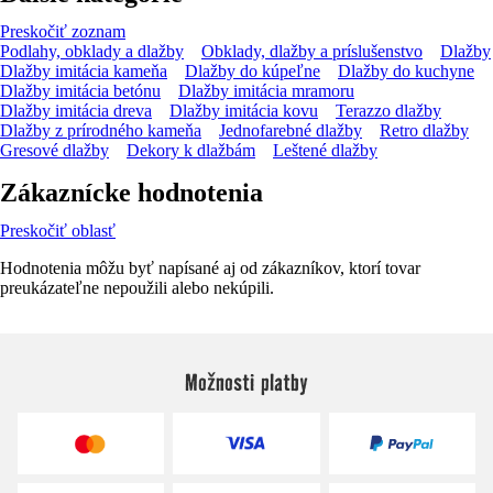
Preskočiť zoznam
Podlahy, obklady a dlažby
Obklady, dlažby a príslušenstvo
Dlažby
Dlažby imitácia kameňa
Dlažby do kúpeľne
Dlažby do kuchyne
Dlažby imitácia betónu
Dlažby imitácia mramoru
Dlažby imitácia dreva
Dlažby imitácia kovu
Terazzo dlažby
Dlažby z prírodného kameňa
Jednofarebné dlažby
Retro dlažby
Gresové dlažby
Dekory k dlažbám
Leštené dlažby
Zákaznícke hodnotenia
Preskočiť oblasť
Hodnotenia môžu byť napísané aj od zákazníkov, ktorí tovar
preukázateľne nepoužili alebo nekúpili.
Možnosti platby