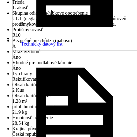
Trieda
1. akosť
Skupina odierania/hĺbkové opotrebenie
UGL (neglazované) Neglazovaná dlažba má vyššiu úroveň
protišmykovosti a je odolnejšia ako glazovaná dlažba.
Protišmykovosť
R10
Bezpečné pre chôdzu (naboso)
Technický dátový list
A
Mrazuvzdorné
Áno
Vhodné pre podlahové kúrenie
Áno
Typ hrany
Rektifikovaná
Obsah kartónu v ks
2 Kus
Obsah kartónu v m2
1,28 m²
pribl. hmotnosť na m²
21,9 kg
Hmotnosť na balenie
28,54 kg
Krajina pôvodu
Česká republika