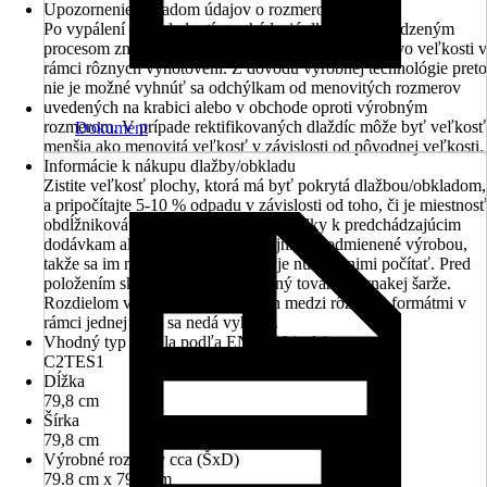
Upozornenie ohľadom údajov o rozmeroch
Po vypálení pri chladnutí prechádzajú dlaždice prirodzeným
procesom zmršťovania, čo môže viesť k rozdielom vo veľkosti v
rámci rôznych vyhotovení. Z dôvodu výrobnej technológie preto
nie je možné vyhnúť sa odchýlkam od menovitých rozmerov
uvedených na krabici alebo v obchode oproti výrobným
rozmerom. V prípade rektifikovaných dlaždíc môže byť veľkosť
Dokument
menšia ako menovitá veľkosť v závislosti od pôvodnej veľkosti.
Informácie k nákupu dlažby/obkladu
Zistite veľkosť plochy, ktorá má byť pokrytá dlažbou/obkladom,
a pripočítajte 5-10 % odpadu v závislosti od toho, či je miestnosť
obdĺžniková alebo nie. Farebné odchýlky k predchádzajúcim
dodávkam alebo vzorkám v predajni sú podmienené výrobou,
takže sa im nedá úplne zabrániť a je nutné s nimi počítať. Pred
položením skontrolujte, či je dodaný tovar z rovnakej šarže.
Rozdielom v šaržiach a rozmeroch medzi rôznymi formátmi v
rámci jednej série sa nedá vyhnúť.
Vhodný typ lepidla podľa EN 12004+A1
C2TES1
Dĺžka
79,8 cm
Šírka
79,8 cm
Výrobné rozmery cca (ŠxD)
79.8 cm x 79.8 cm