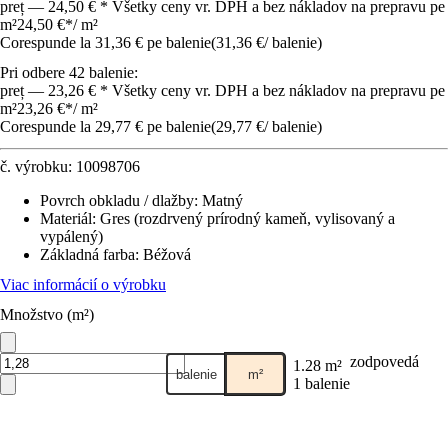
preț — 24,50 € * Všetky ceny vr. DPH a bez nákladov na prepravu pe
m²
24,50 €
*
/
m²
Corespunde la 31,36 € pe balenie
(
31,36 €
/
balenie
)
Pri odbere 42 balenie:
preț — 23,26 € * Všetky ceny vr. DPH a bez nákladov na prepravu pe
m²
23,26 €
*
/
m²
Corespunde la 29,77 € pe balenie
(
29,77 €
/
balenie
)
č. výrobku:
10098706
Povrch obkladu / dlažby
:
Matný
Materiál
:
Gres (rozdrvený prírodný kameň, vylisovaný a
vypálený)
Základná farba
:
Béžová
Viac informácií o výrobku
Množstvo (m²)
zodpovedá
1.28 m²
balenie
m²
1 balenie