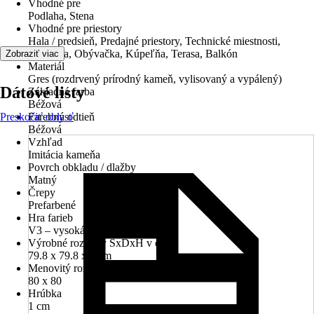
Vhodné pre
Podlaha, Stena
Vhodné pre priestory
Hala / predsieň, Predajné priestory, Technické miestnosti,
Kuchyňa, Obývačka, Kúpeľňa, Terasa, Balkón
Zobraziť viac
Materiál
Gres (rozdrvený prírodný kameň, vylisovaný a vypálený)
Dátové listy
Základná farba
Béžová
Preskočiť oblasť
Farebný odtieň
Béžová
Vzhľad
Imitácia kameňa
Povrch obkladu / dlažby
Matný
Črepy
Prefarbené
Hra farieb
V3 – vysoká hra farieb
Výrobné rozmery ŠxDxH v cm
79.8 x 79.8 x 1 cm
Menovitý rozmer v cm
80 x 80
Hrúbka
1 cm